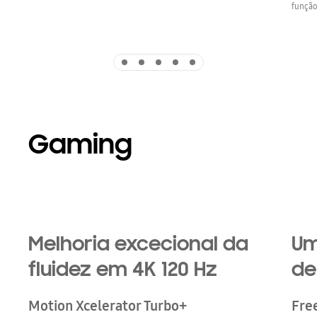
função
Indicator 1
Indicator 2
Indicator 3
Indicator 4
Indicator 5
Gaming
Melhoria excecional da
Um
fluidez em 4K 120 Hz
de
Motion Xcelerator Turbo+
Fre