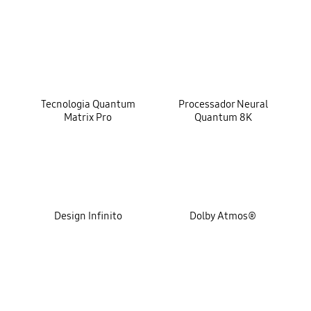
key features
Tecnologia Quantum
Processador Neural
Matrix Pro
Quantum 8K
Design Infinito
Dolby Atmos®