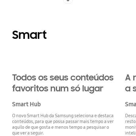
Smart
Playing video
Todos os seus conteúdos
A 
favoritos num só lugar
a 
Smart Hub
Sma
O novo Smart Hub da Samsung seleciona e destaca
Desca
conteúdos, para que possa passar mais tempo a ver
resto
aquilo de que gosta e menos tempo a pesquisar o
monit
que ver a seguir.
intel