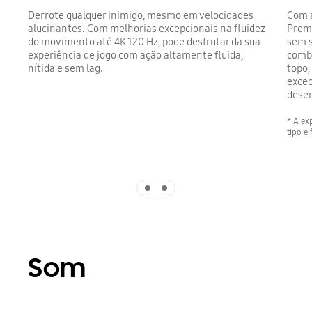
Derrote qualquer inimigo, mesmo em velocidades
Com a
alucinantes. Com melhorias excepcionais na fluidez
Premi
do movimento até 4K 120 Hz, pode desfrutar da sua
sem s
experiência de jogo com ação altamente fluida,
comb
nítida e sem lag.
topo
excec
dese
* A ex
tipo e
Indicator 1
Indicator 2
Som
Playing video