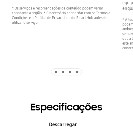
equip
enqua
* Os serviços e recomendações de conteúdo podem variar
consoante a região. * É necessário concordar com os Termos e
Condições e a Política de Privacidade do Smart Hub antes de
* A te
utilizar o serviço.
podem 
ambien
sem av
outra 
esteja
conect
Indicator 1
Indicator 2
Indicator 3
Indicator 4
Especificações
Descarregar