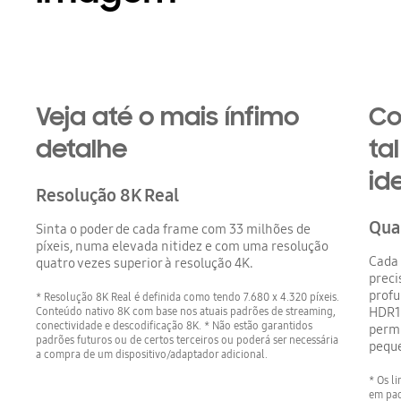
Veja até o mais ínfimo
Co
detalhe
ta
id
Resolução 8K Real
Qua
Sinta o poder de cada frame com 33 milhões de
píxeis, numa elevada nitidez e com uma resolução
Cada 
quatro vezes superior à resolução 4K.
preci
prof
* Resolução 8K Real é definida como tendo 7.680 x 4.320 píxeis.
Conteúdo nativo 8K com base nos atuais padrões de streaming,
HDR10
conectividade e descodificação 8K. * Não estão garantidos
permi
padrões futuros ou de certos terceiros ou poderá ser necessária
pequ
a compra de um dispositivo/adaptador adicional.
* Os l
em pad