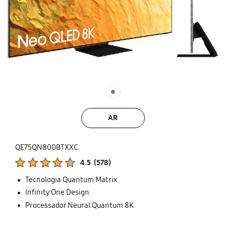
AR
QE75QN800BTXXC
Classificações de produtos :
4.5
(
578
)
Número de avaliações :
Tecnologia Quantum Matrix
Infinity One Design
Processador Neural Quantum 8K