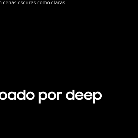
m cenas escuras como claras.
Playing video
içoado por deep