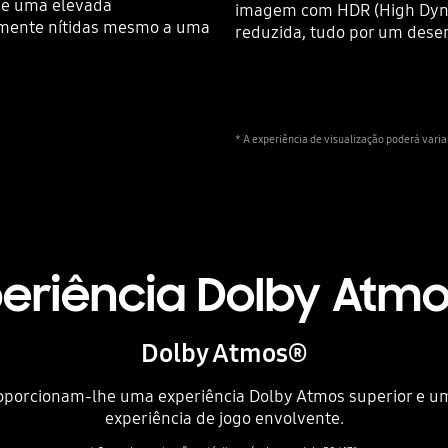
lhe uma elevada
imagem com HDR (High Dyna
emente nítidas mesmo a uma
reduzida, tudo por um des
* A experiência de visualização poderá varia
riência Dolby Atmos
Dolby Atmos®
roporcionam-lhe uma experiência Dolby Atmos superior e u
experiência de jogo envolvente.