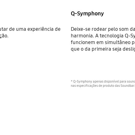
Q-Symphony
utar de uma experiência de
Deixe-se rodear pelo som d
ção.
harmonia. A tecnologia Q-
funcionem em simultâneo p
que o da primeira seja desli
* Q-Symphony apenas disponível para sound
nas especificações de produto das Soundbar