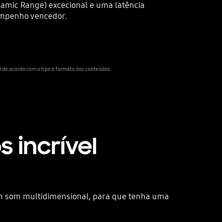
mic Range) excecional e uma latência
empenho vencedor.
r de acordo com o tipo e formato dos conteúdos.
 incrível
m som multidimensional, para que tenha uma