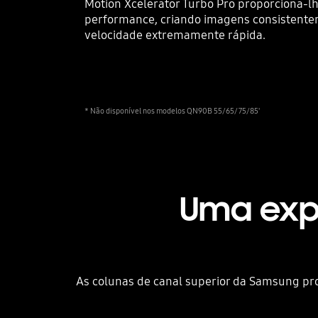
Motion Xcelerator Turbo Pro proporciona-
performance, criando imagens consistent
velocidade extremamente rápida.
* Não disponível nos modelos QN90B 55/65/75/85'
Uma expe
As colunas de canal superior da Samsung p