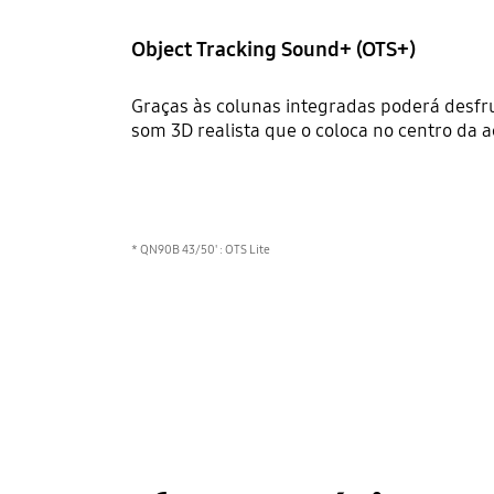
Object Tracking Sound+ (OTS+)
Graças às colunas integradas poderá desfr
som 3D realista que o coloca no centro da a
* QN90B 43/50' : OTS Lite