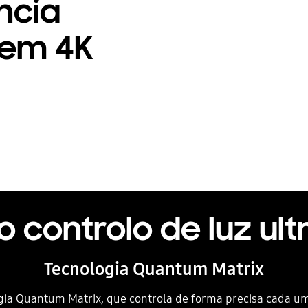
ncia
 em 4K
 controlo de luz ult
Tecnologia Quantum Matrix
ia Quantum Matrix, que controla de forma precisa cada u