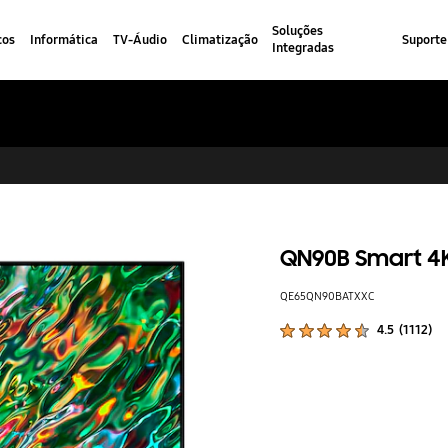
Soluções
cos
Informática
TV-Áudio
Climatização
Suporte
Integradas
QN90B Smart 4K
QE65QN90BATXXC
Classificações de produtos :
4.5
(
1112
)
Número de avaliações :