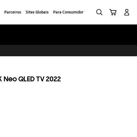
Pesquisar
Carrinho
Iniciar sessão
Parceiros
Sites Globais
Para Consumidor
 Neo QLED TV 2022