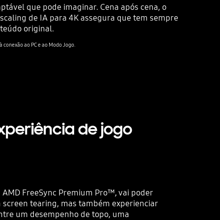
ptável que pode imaginar. Cena após cena, o
upscaling de IA para 4K assegura que tem sempre
eúdo original.
Playing video
 à conexão ao PC e ao Modo Jogo.
periência de jogo
da AMD FreeSync Premium Pro™, vai poder
m screen tearing, mas também experienciar
ntre um desempenho de topo, uma