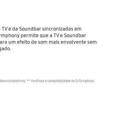
a TV e da Soundbar sincronizadas em
Symphony permite que a TV e Soundbar
ara um efeito de som mais envolvente sem
gado.
bars compatíveis. ** Verifique a compatibilidade da Q-Symphony
.