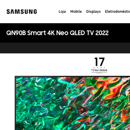
Skip
to
Loja
Mobile
Displays
Eletrodomésti
content
Samsung
QN90B Smart 4K Neo QLED TV 2022