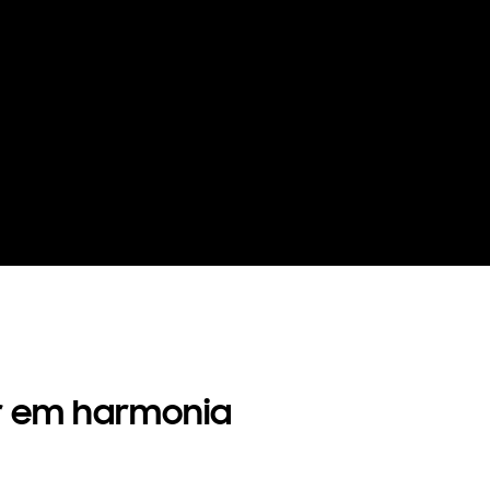
Playing video
r em harmonia