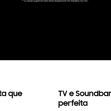
* O canal superior não está disponível no modelo 50/43" 
ta que
TV e Soundba
perfeita