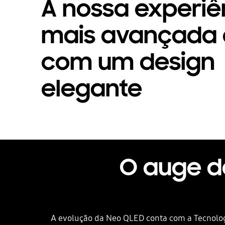
A nossa experiê
mais avançada
com um design
elegante
O auge do
A evolução da Neo QLED conta com a Tecnolog