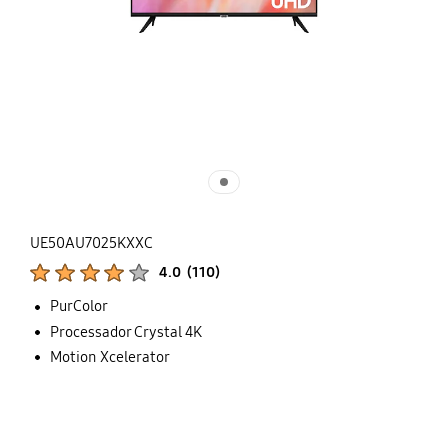
UE50AU7025KXXC
Classificações de produtos :
4.0
(
110
)
Número de avaliações :
PurColor
Processador Crystal 4K
Motion Xcelerator