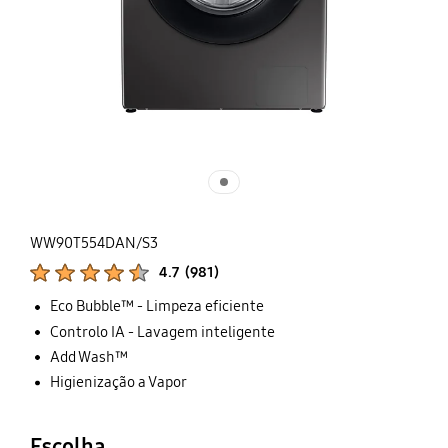
WW90T554DAN/S3
Classificações de produtos :
4.7
(
981
)
Número de avaliações :
Eco Bubble™ - Limpeza eficiente
Controlo IA - Lavagem inteligente
Add Wash™
Higienização a Vapor
Escolha