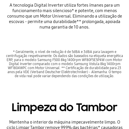
A tecnologia Digital Inverter utiliza fortes ímanes para um
funcionamento mais silencioso* e potente, com menos
consumo que um Motor Universal. Eliminando a utilização de
escovas - permite uma durabilidade** prolongada, apoiada
numa garantia de 10 anos.
* Geralmente, o nível de redução é de 5dBA e 3dBA para lavagem e
centrifugação respetivamente. Os dados são baseados na etiqueta energética
ERP, para o modelo Samsung F500 8kg 1400rpm WF80F5E5P4W com Motor
Digital Inverter comparado com o modelo Samsung Vistula 8kg 1400rpm
WF1804WPC com Motor Universal. ** Certificação de durabilidade para 23
anos pela VDE (Verband Deutscher Elektrotechniker) - Alemanha. O tempo
de vida real pode variar dependendo das condições de utilização.
Limpeza do Tambor
Mantenha o interior da máquina impecavelmente limpo. O
ciclo Limpar Tambor remove 99,9% das bactérias* causadoras