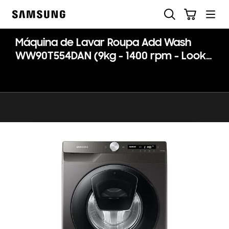
Skip
Pesquisar
Carrinho
to
Samsung
content
Máquina de Lavar Roupa Add Wash
WW90T554DAN (9kg - 1400 rpm - Look
Inox)