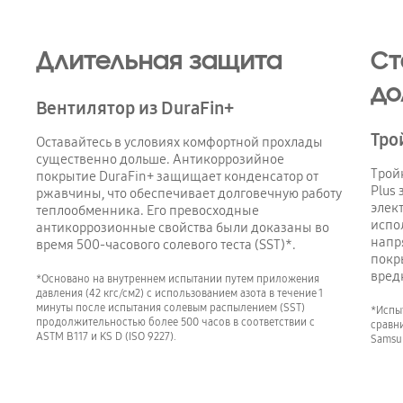
Длительная защита
Ст
до
Вентилятор из DuraFin+
Тро
Оставайтесь в условиях комфортной прохлады
существенно дольше. Антикоррозийное
Тройн
покрытие DuraFin+ защищает конденсатор от
Plus
ржавчины, что обеспечивает долговечную работу
элек
теплообменника. Его превосходные
испо
антикоррозионные свойства были доказаны во
напр
время 500-часового солевого теста (SST)*.
покр
вред
*Основано на внутреннем испытании путем приложения
давления (42 кгс/см2) с использованием азота в течение 1
минуты после испытания солевым распылением (SST)
*Испы
продолжительностью более 500 часов в соответствии с
сравн
ASTM B117 и KS D (ISO 9227).
Samsu