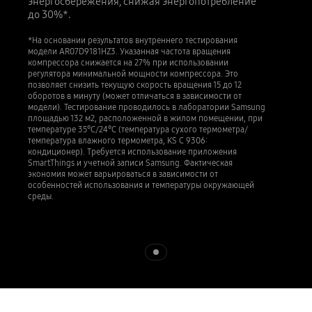
энергосбережения, снижая энергопотребление
до 30%*.
*На основании результатов внутреннего тестирования
модели AR07D9181HZ3. Указанная частота вращения
компрессора снижается на 27% при использовании
регулятора минимальной мощности компрессора. Это
позволяет снизить текущую скорость вращения 15 до 12
оборотов в минуту (может отличаться в зависимости от
модели). Тестирование проводилось в лаборатории Samsung
площадью 132 м2, расположенной в жилом помещении, при
температуре 35°C/24°C (температура сухого термометра/
температура влажного термометра, KS C 9306:
кондиционер). Требуется использование приложения
SmartThings и учетной записи Samsung. Фактическая
экономия может варьироваться в зависимости от
особенностей использования и температуры окружающей
среды.
Indicator 1