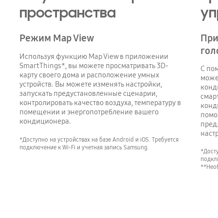
пространства
уп
Режим Map View
При
гол
Используя функцию Map View в приложении
SmartThings*, вы можете просматривать 3D-
С по
карту своего дома и расположение умных
може
устройств. Вы можете изменять настройки,
конд
запускать предустановленные сценарии,
смар
контролировать качество воздуха, температуру в
конд
помещении и энергопотребление вашего
помо
кондиционера.
пред
наст
*Доступно на устройствах на базе Android и iOS. Требуется
подключение к Wi-Fi и учетная запись Samsung.
*Досту
подклю
**Нео