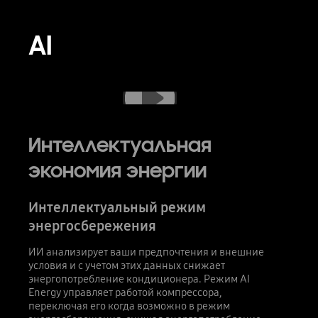
AI
'Здесь показано, как настроить «Режим энергосбережения AI» с помощью пульта дистанционного управления и мобильного телефона с логотипом AI. Режим «AI Energy Mode» снижает потребление энергии до 30 %.
Интеллектуальная
экономия энергии
Интеллектуальный режим
энергосбережения
ИИ анализирует ваши предпочтения и внешние
условия и с учетом этих данных снижает
энергопотребление кондиционера. Режим AI
Energy управляет работой компрессора,
переключая его когда возможно в режим