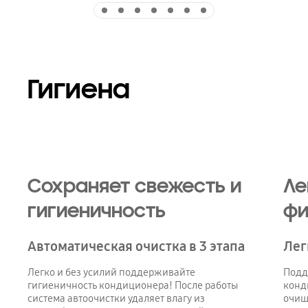
Indicator 1
Indicator 2
Indicator 3
Indicator 4
Indicator 5
Indicator 6
Indicator 7
Гигиена
Сохраняет свежесть и
Ле
гигиеничность
фи
Автоматическая очистка в 3 этапа
Лег
Легко и без усилий поддерживайте
Подд
гигиеничность кондиционера! После работы
конд
система автоочистки удаляет влагу из
очищ