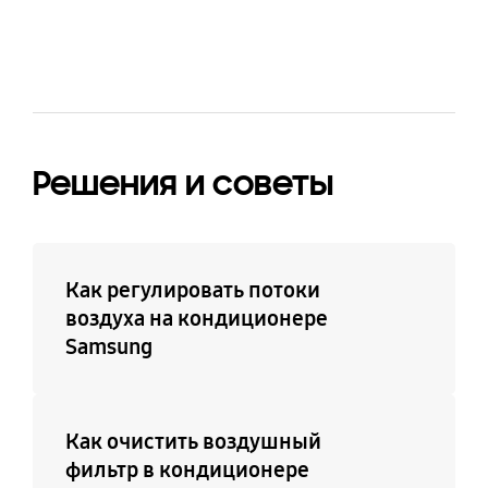
(Антикоррозийный
Вентиляция
Бесшумный
Да
теплообменник)
Да
Да
Да
24-часовой таймер
Автопереключение
режима
Да
Да
Решения и советы
Авторестарт
Да
Как регулировать потоки
воздуха на кондиционере
Samsung
Как очистить воздушный
фильтр в кондиционере