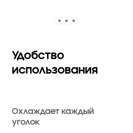
Indicator 1
Indicator 2
Indicator 3
Удобство
использования
Охлаждает каждый
уголок