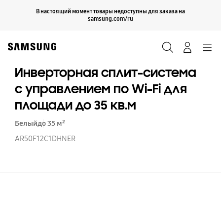
Skip
Продолжить
В настоящий момент товары недоступны для заказа на
Закрыть
to
samsung.com/ru
content
Поиск
Вход
Navigation
Инверторная сплит-система
с управлением по Wi-Fi для
площади до 35 кв.м
Белый
до 35 м²
AR50F12C1DHNER
И
сп