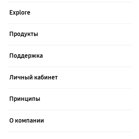
открыть
Explore
открыть
Продукты
открыть
Поддержка
открыть
Личный кабинет
открыть
Принципы
открыть
О компании