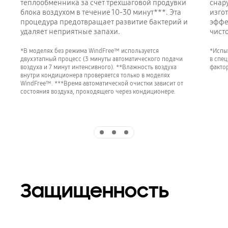
теплообменника за счет трехшаговой продувки
снару
блока воздухом в течение 10-30 минут***. Эта
изгот
процедура предотвращает развитие бактерий и
эффе
удаляет неприятные запахи.
чист
*В моделях без режима WindFree™ используется
*Испыт
двухэтапный процесс (3 минуты автоматического подачи
в спец
воздуха и 7 минут интенсивного). **Влажность воздуха
факто
внутри кондиционера проверяется только в моделях
WindFree™. ***Время автоматической очистки зависит от
состояния воздуха, проходящего через кондиционере.
Indicator 1
Indicator 2
Indicator 3
Защищенность