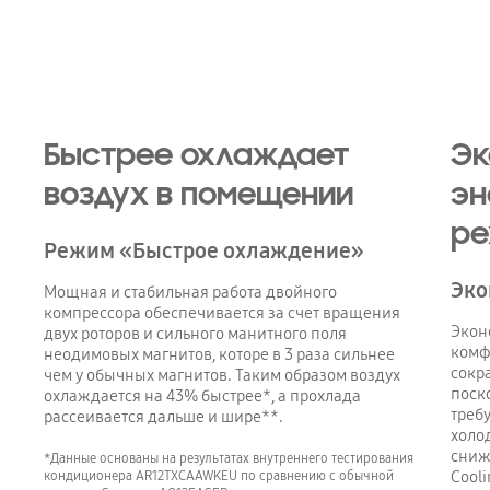
Playing video
Быстрее охлаждает
Эк
воздух в помещении
эн
ре
Режим «Быстрое охлаждение»
Эко
Мощная и стабильная работа двойного
компрессора обеспечивается за счет вращения
Экон
двух роторов и сильного манитного поля
комф
неодимовых магнитов, которе в 3 раза сильнее
сокр
чем у обычных магнитов. Таким образом воздух
поск
охлаждается на 43% быстрее*, а прохлада
треб
рассеивается дальше и шире**.
холо
сниж
*Данные основаны на результатах внутреннего тестирования
кондиционера AR12TXCAAWKEU по сравнению с обычной
Cooli