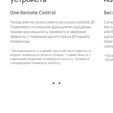
One Remote Control
Бес
Теперь вам не нужно иметь несколько пультов ДУ.
Синх
Управляйте основными функциями саундбара,
без 
такими как мощность, громкость и звуковые
или 
эффекты, с помощью одного пульта ДУ вашего
шаго
телевизора.
прия
саун
* Функциональность и дизайн пульта ДУ могут зависеть от
модели телевизора и региона продаж. * Совместимость с
* Пров
отдельными моделями телевизоров Samsung. Проверьте
/ Blue
спецификации телевизора Samsung.
Indicator 1
Indicator 2