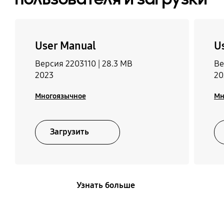
User Manual
U
Версия 2203110 |
28.3 MB
Ве
2023
20
Многоязычное
Мн
Загрузить
Узнать больше