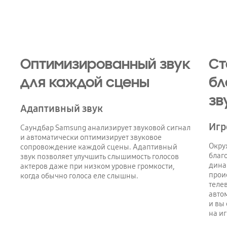
Playing video
Оптимизированный звук
Ст
для каждой сцены
бл
зв
Адаптивный звук
Игр
Саундбар Samsung анализирует звуковой сигнал
и автоматически оптимизирует звуковое
Окру
сопровождение каждой сцены. Адаптивный
благ
звук позволяет улучшить слышимость голосов
дина
актеров даже при низком уровне громкости,
прои
когда обычно голоса еле слышны.
теле
авто
и вы
на иг