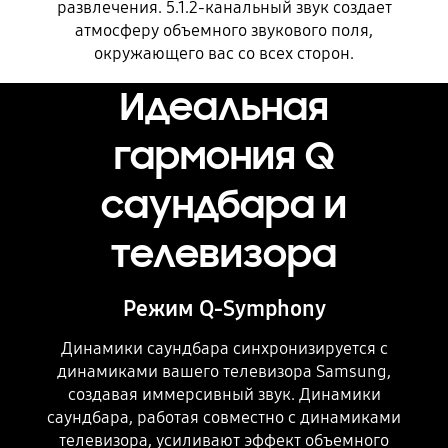
развлечения. 5.1.2-канальный звук создает
Playing video
атмосферу объемного звукового поля,
окружающего вас со всех сторон.
Идеальная
гармония Q
саундбара и
телевизора
Режим Q-Symphony
Динамики саундбара синхронизируется с
динамиками вашего телевизора Samsung,
создавая иммерсивный звук. Динамики
саундбара, работая совместно с динамиками
телевизора, усиливают эффект объемного