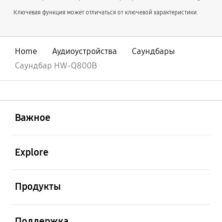
Ключевая функция может отличаться от ключевой характеристики.
Home
Аудиоустройства
Саундбары
Саундбар HW-Q800B
открыть
Footer Navigation
Важное
открыть
Explore
открыть
Продукты
открыть
Поддержка