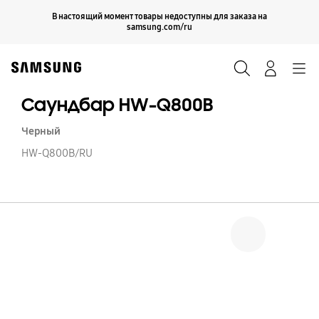
Skip
Продолжить
В настоящий момент товары недоступны для заказа на
Закрыть
to
samsung.com/ru
content
Поиск
Вход
Navigation
Саундбар HW-Q800B
Черный
HW-Q800B/RU
С
H
Q