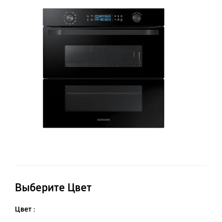
NV
Du
C
Fl
75
л
Выберите Цвет
Цвет :