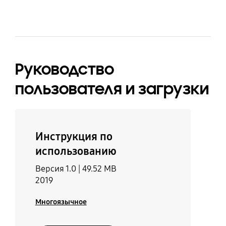
программы
Да
50
Таймер завершения
Защита от детей
Руководство
Да
Да
пользователя и загрузки
Часы
Освещение
Да
25/40 Вт (галогенная)
Инструкция по
использованию
Выбор языка меню
Версия 1.0 |
49.52 MB
Нет
2019
Многоязычное