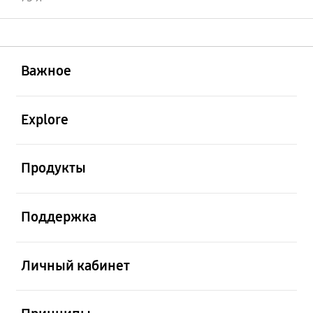
открыть
Footer Navigation
Важное
открыть
Explore
открыть
Продукты
открыть
Поддержка
открыть
Личный кабинет
открыть