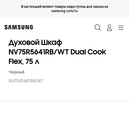
Skip
Продолжить
В настоящий момент товары недоступны для заказа на
Закрыть
to
samsung.com/ru
content
Поиск
Вход
Navigation
Духовой Шкаф
NV75R5641RB/WT Dual Cook
Flex, 75 л
Черный
NV75R5641RB/WT
Д
Ш