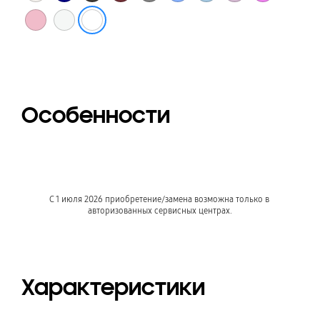
Белый (Глянцевое стекло)
Пудрово-розовый (Глянцевое стекло)
Классический белый (Глянцевое стекло)
Особенности
C 1 июля 2026 приобретение/замена возможна только в 
авторизованных сервисных центрах.
Характеристики