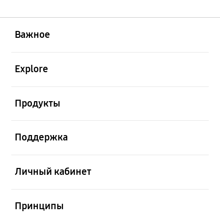
открыть
Footer Navigation
Важное
открыть
Explore
открыть
Продукты
открыть
Поддержка
открыть
Личный кабинет
открыть
Принципы