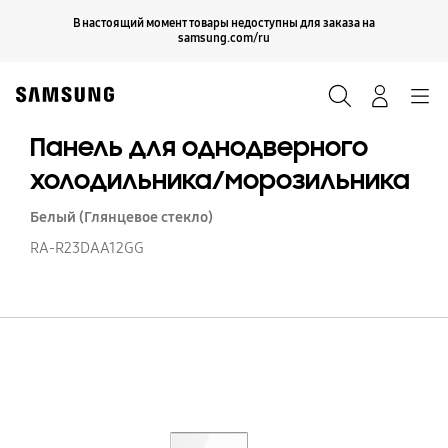
Skip
Продолжить
В настоящий момент товары недоступны для заказа на
Закрыть
to
samsung.com/ru
content
Поиск
Вход
Navigation
Панель для однодверного
холодильника/морозильника
Белый (Глянцевое стекло)
RA-R23DAA12GG
П
д
о