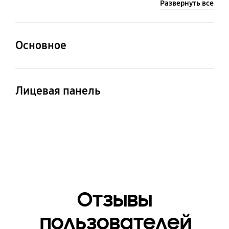
Развернуть все
Основное
Совместимость
Панель
Совместима с RR39T
Дверная панель для
Лицевая панель
или RZ32T
однодверного
холодильника
Цвет
Белый (Глянцевое
стекло)
Отзывы
пользователей