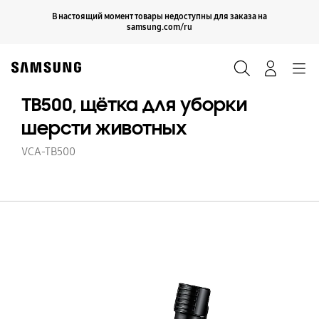
Skip
Продолжить
В настоящий момент товары недоступны для заказа на
Закрыть
to
samsung.com/ru
content
Поиск
Вход
Navigation
TB500, щётка для уборки
шерсти животных
VCA-TB500
TB
щ
д
у