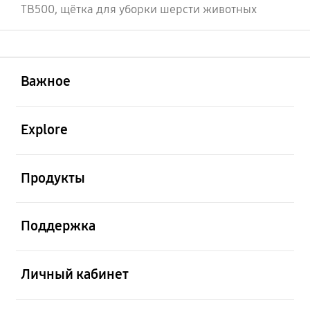
TB500, щётка для уборки шерсти животных
открыть
Footer Navigation
Важное
открыть
Explore
открыть
Продукты
открыть
Поддержка
открыть
Личный кабинет
открыть