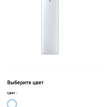
к
V
SA
Выберите цвет
Цвет :
Белый