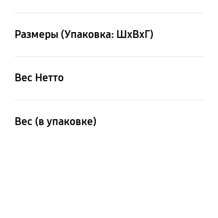
185X600X180 мм
Размеры (Упаковка: ШxВxГ)
248X795X240 мм
Вес Нетто
5.9 кг
Вес (в упаковке)
7.6 кг