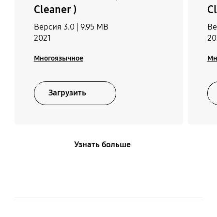
Cleaner )
Cl
Версия 3.0 |
9.95 MB
Ве
2021
20
Многоязычное
Мн
Загрузить
Узнать больше