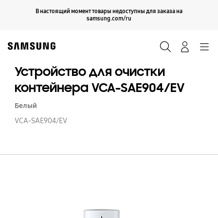
Skip
Продолжить
В настоящий момент товары недоступны для заказа на
Закрыть
to
samsung.com/ru
content
Поиск
Вход
Navigation
Устройство для очистки
контейнера VCA-SAE904/EV
Белый
VCA-SAE904/EV
Ус
д
оч