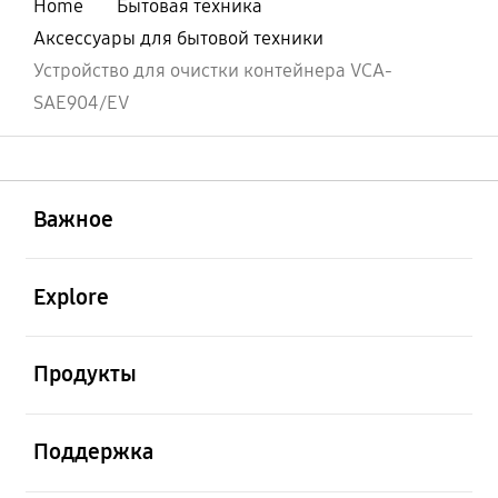
Home
Бытовая техника
Аксессуары для бытовой техники
Устройство для очистки контейнера VCA-
SAE904/EV
открыть
Footer Navigation
Важное
открыть
Explore
открыть
Продукты
открыть
Поддержка
открыть