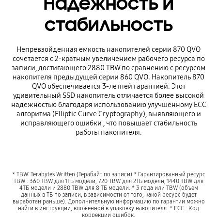
Надежность и
стабильность
Непревзойденная емкость накопителей серии 870 QVO
сочетается с 2-кратным увеличением рабочего ресурса по
записи, достигающего 2880 TBW по сравнению с ресурсом
накопителя предыдущей серии 860 QVO. Накопитель 870
QVO обеспечивается 3-летней гарантией. Этот
удивительный SSD накопитель отличается более высокой
надежностью благодаря использованию улучшенному ECC
алгоритма (Elliptic Curve Cryptography), выявляющего и
исправляющего ошибки , что повышает стабильность
работы накопителя.
* TBW: Terabytes Written (Терабайт по записи) * Гарантированный ресурс
TBW : 360 TBW для 1TБ модели, 720 TBW для 2TБ модели, 1440 TBW для
4TБ модели и 2880 TBW для 8 ТБ модели. * 3 года или TBW (объем
данных в ТБ по записи, в зависимости от того, какой ресурс будет
выработан раньше). Дополнительную информацию по гарантии можно
найти в инструкции, вложенной в упаковку накопителя. * ECC : Код
коррекции ошибок.