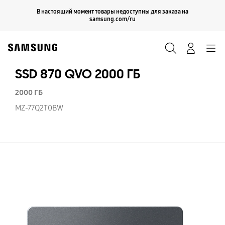
Skip
Продолжить
В настоящий момент товары недоступны для заказа на
Закрыть
to
samsung.com/ru
content
Поиск
Вход
Navigation
SSD 870 QVO 2000 ГБ
2000 ГБ
MZ-77Q2T0BW
SS
87
Q
20