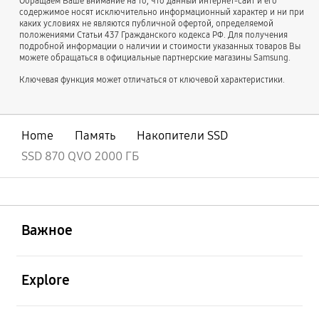
Обращаем Ваше внимание на то, что данный интернет-сайт и его
содержимое носят исключительно информационный характер и ни при
каких условиях не являются публичной офертой, определяемой
положениями Статьи 437 Гражданского кодекса РФ. Для получения
подробной информации о наличии и стоимости указанных товаров Вы
можете обращаться в официальные партнерские магазины Samsung.
Ключевая функция может отличаться от ключевой характеристики.
Home
Память
Накопители SSD
SSD 870 QVO 2000 ГБ
открыть
Footer Navigation
Важное
открыть
Explore
открыть