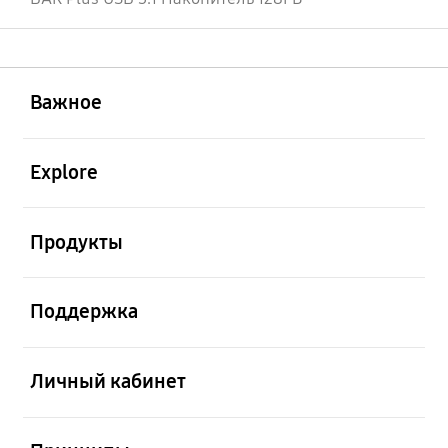
открыть
Footer Navigation
Важное
открыть
Explore
открыть
Продукты
открыть
Поддержка
открыть
Личный кабинет
открыть