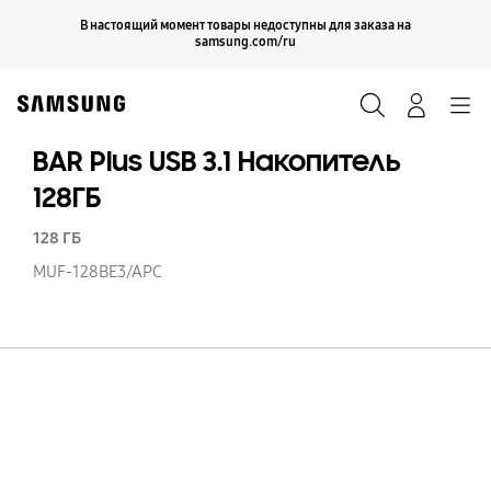
Skip
Продолжить
В настоящий момент товары недоступны для заказа на
Закрыть
to
samsung.com/ru
content
Поиск
Вход
Navigation
BAR Plus USB 3.1 Накопитель
128ГБ
128 ГБ
MUF-128BE3/APC
B
Pl
US