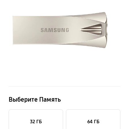
3.1
На
12
Выберите Память
32 ГБ
64 ГБ