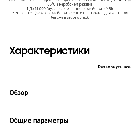
85°C в нерабочем режиме
4 До 15 000 Гаусс (эквивалентно воздействию MRI).
5 50 Рентген (эквив. воздействию рентген-аппаратов для контроля
багажа в аэропортах).
Характеристики
Развернуть все
Обзор
Семейство продуктов
Применение
Общие параметры
BAR Plus
ПК, Ноутбук
Тип продукта
Семейство продуктов