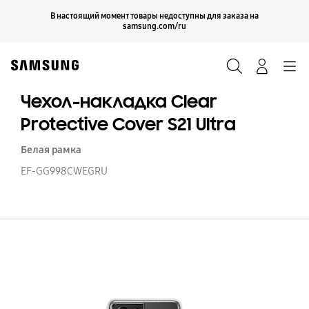
Skip
Продолжить
В настоящий момент товары недоступны для заказа на
Закрыть
to
samsung.com/ru
content
Поиск
Вход
Navigation
Чехол-накладка Clear
Protective Cover S21 Ultra
Белая рамка
EF-GG998CWEGRU
Че
н
Cl