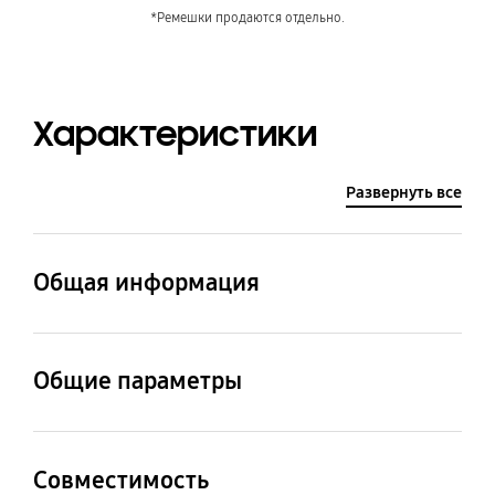
*Ремешки продаются отдельно.
Характеристики
Развернуть все
Общая информация
Наименование модели
Артикул
EF-GG998
EF-GG998CWEGRU
Общие параметры
Комплектация
Материал
Цвет
Прозрачный
Поликарбонат,
Прозрачный, белая
Совместимость
ударопрочный чехол-
термопластичный