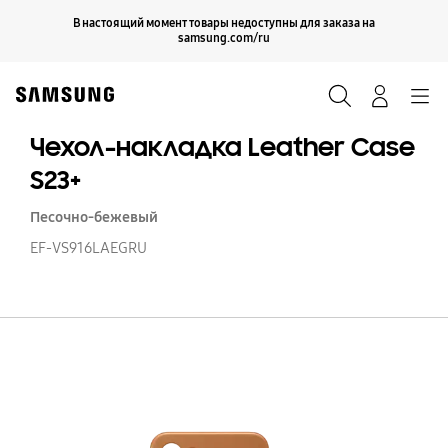
Skip
Продолжить
В настоящий момент товары недоступны для заказа на
Закрыть
to
samsung.com/ru
content
Поиск
Вход
Navigation
Чехол-накладка Leather Case
S23+
Песочно-бежевый
EF-VS916LAEGRU
Че
н
Le