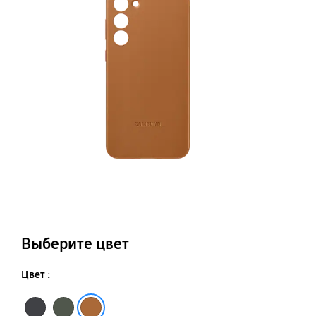
C
S2
Выберите цвет
Цвет :
Чёрный
Зелёный
Песочно-бежевый