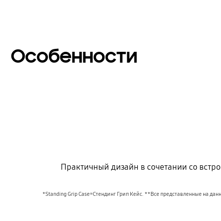
Особенности
Практичный дизайн в сочетании со встр
*Standing Grip Case=Стендинг Грип Кейс. **Все представленные на да