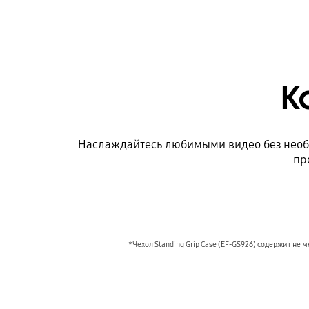
К
Наслаждайтесь любимыми видео без необх
пр
*Чехол Standing Grip Case (EF-GS926) содержит не