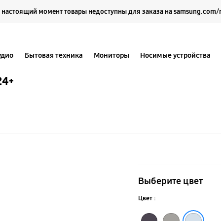
Выберите свое местоположение и язык.
 настоящий момент товары недоступны для заказа на samsung.com/
удио
Бытовая техника
Мониторы
Носимые устройства
24+
Чехол-
накладка
Выберите цвет
Standing
Цвет :
Grip
Тёмно-фиолетовый
Серо-коричневый
Светло-голубой