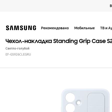
Skip
В
to
content
Рекомендовано
Мобильные
ТВ и А
Чехол-накладка Standing Grip Case S
Светло-голубой
EF-GS926CLEGRU