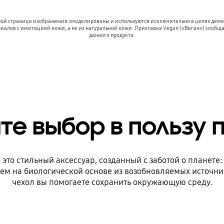
нной странице изображения смоделированы и используются исключительно в целях демон
иалов с имитацией кожи, а не из натуральной кожи. Приставка Vegan («Веган») сообщ
данного продукта.
те выбор в пользу 
это стильный аксессуар, созданный с заботой о планете:
 на биологической основе из возобновляемых источник
чехол вы помогаете сохранить окружающую среду.