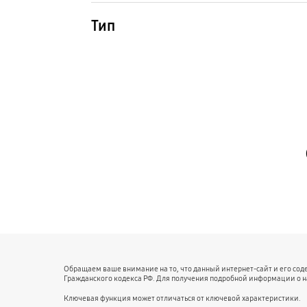
Тип
Чехол-накладка с лицевой
поверхностью из кожи
искусственного происхождения
Vegan Leather Case
Обращаем ваше внимание на то, что данный интернет-сайт и его со
Гражданского кодекса РФ. Для получения подробной информации о 
Ключевая функция может отличаться от ключевой характеристики.