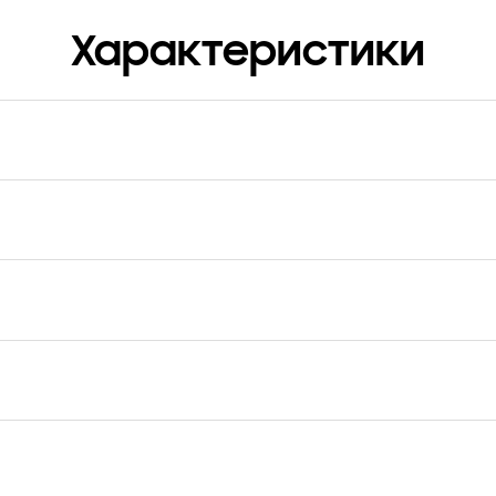
Характеристики
кул
FPS928HCABR
риал
уретановая кожа на
огической основе,
карбонат