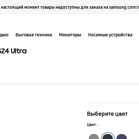
Выберите свое местоположение и язык.
 настоящий момент товары недоступны для заказа на samsung.com/
удио
Бытовая техника
Мониторы
Носимые устройства
24 Ultra
Чехол-
накладка
Выберите цвет
Vegan
Цвет :
Leather
Чёрный
Серо-коричневый
Тёмно-фиолетовый