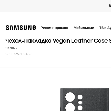
Skip
В
to
content
Рекомендовано
Мобильные
ТВ и А
Чехол-накладка Vegan Leather Case S
Чёрный
GP-FPS928HCABR