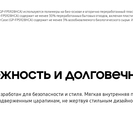
ra (GP-FPS928HCA) используются полимеры на био-основе и вторично переработанный пл
(GP-FPS928HCA) cодержит не менее 30% переработанных бытовых отходов, включая пласт
er Case (GP-FPS928HCA) содержит не менее 3% возобновляемого биологического сырья. 
жность и долговеч
азработан для безопасности и стиля. Мягкая внутренняя
одверженным царапинам, не жертвуя стильным дизайно