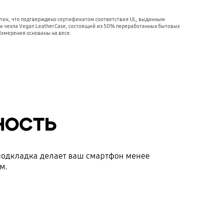
астик, что подтверждено сертификатом соответствия UL, выданным
ик чехла Vegan Leather Case, состоящий из 50% переработанных бытовых
Измерения основаны на весе.
ность
 подкладка делает ваш смартфон менее
м.