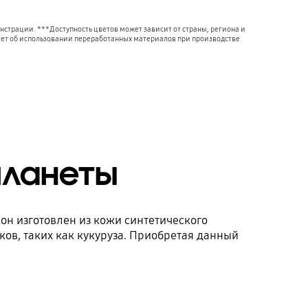
страции. ***Доступность цветов может зависит от страны, региона и
ает об использовании переработанных материалов при производстве
планеты
 он изготовлен из кожи синтетического
ов, таких как кукуруза. Приобретая данный