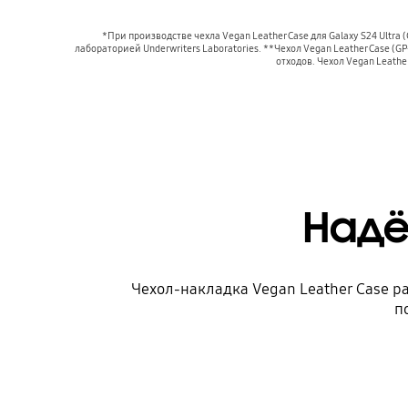
*При производстве чехла Vegan Leather Case для Galaxy S24 Ult
лабораторией Underwriters Laboratories. **Чехол Vegan Leather Case 
отходов. Чехол Vegan Leath
Надё
Чехол-накладка Vegan Leather Case р
п