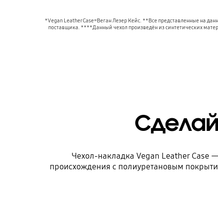
*Vegan Leather Case=Веган Лезер Кейс. **Все представленные на да
поставщика. ****Данный чехол произведён из синтетических матер
Сделай
Чехол-накладка Vegan Leather Case — 
происхождения с полиуретановым покрытием