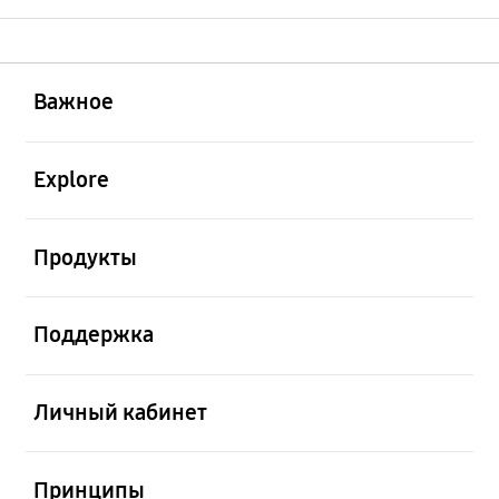
открыть
Footer Navigation
Важное
открыть
Explore
открыть
Продукты
открыть
Поддержка
открыть
Личный кабинет
открыть
Принципы