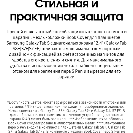
Стильная и
практичная защита
Простой и элегантный способ защитить планшет от пятен и
царапин. Чехлы-обложки Book Cover для планшетов
Samsung Galaxy Tab S c диагональю экрана 12.4” (Galaxy Tab
S8+|S7+|S7 FE) отличаются максимально комфортным
дизайном с фиксацией за счёт встроенных магнитов для
удобства его крепления и снятия. Для максимального
удобства в использовании чехол снабжён специальным
отсеком для крепления пера S Pen и вырезом для его
зарядки.
*Доступность цветов может варьироваться в зависимости от страны или
региона. **Планшет в комплект не входит и приобретается отдельно.
Чехол совместим с Galaxy Tab S8+, Galaxy Tab S7+ и Galaxy Tab S7 FE. В
дальнейшем список совместимых с чехлом устройств (с диагональю
экрана 12.4") может быть расширен. ***Изображение чехла-обложки
Book Cover смоделировано в иллюстративных целях. ****Электронное
перо S Pen входит в комплект с планшетами Galaxy Tab S8+, Galaxy Tab
S7+ и Galaxy Tab S7 FE. В комплекте с чехлом Book Cover перо S Pen не