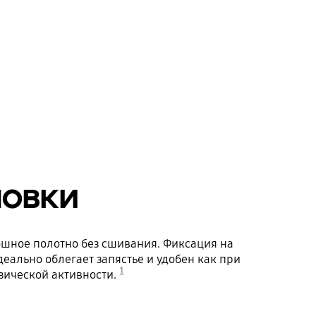
новки
лошное полотно без сшивания. Фиксация на
еально облегает запястье и удобен как при
1
зической активности.