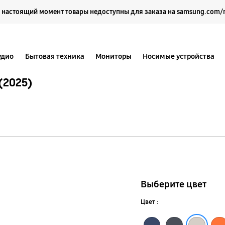
Выберите свое местоположение и язык.
 настоящий момент товары недоступны для заказа на samsung.com/
удио
Бытовая техника
Мониторы
Носимые устройства
(2025)
Ремешок
Trail
Выберите цвет
для
Цвет :
Galaxy
Синий
Оранжевый
Тёмно-серый
Белый песок