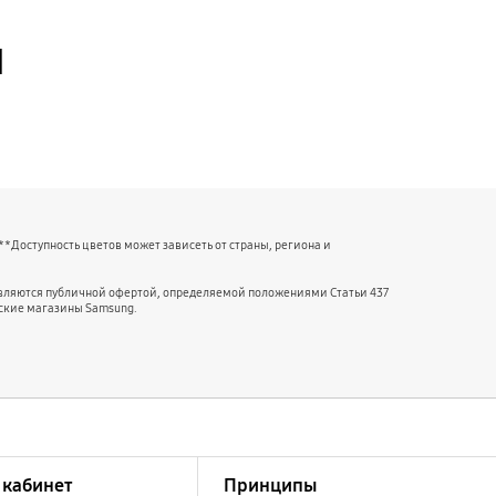
й
*Доступность цветов может зависеть от страны, региона и
являются публичной офертой, определяемой положениями Статьи 437
ские магазины Samsung.
кабинет
Принципы