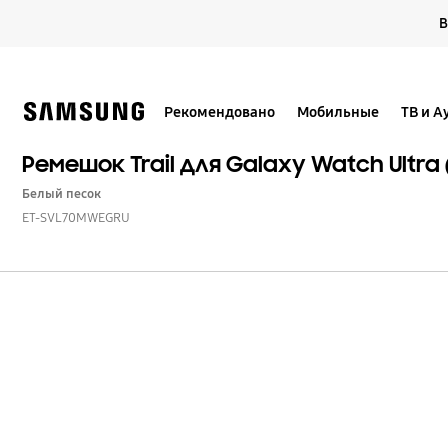
Skip
В
to
content
Рекомендовано
Мобильные
ТВ и А
Ремешок Trail для Galaxy Watch Ultra 
Белый песок
ET-SVL70MWEGRU