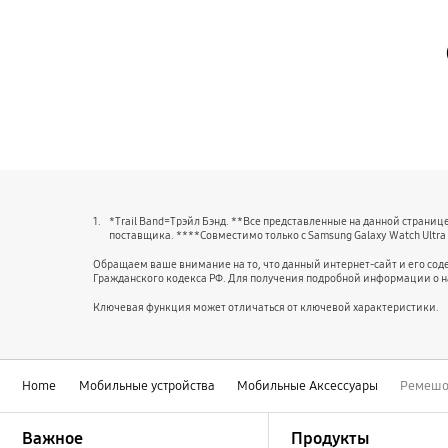
1.
*Trail Band=Трэйл Бэнд. **Все представленные на данной страни
поставщика. ****Совместимо только с Samsung Galaxy Watch Ultra 
Обращаем ваше внимание на то, что данный интернет-сайт и его со
Гражданского кодекса РФ. Для получения подробной информации о 
Ключевая функция может отличаться от ключевой характеристики.
Home
Мобильные устройства
Мобильные Аксессуары
Ремешок
Footer Navigation
Важное
Продукты