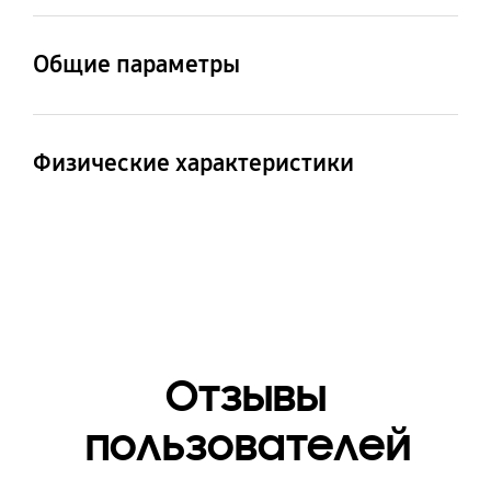
Genuine Leather Watch
Strap
Общие параметры
Комплектация
Strap
Физические характеристики
Размеры (ШxВxГ)
Вес
22x130x9.45
11.3 г
Материал
Genuine Leather
Отзывы
пользователей