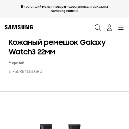
Skip
Продолжить
В настоящий момент товары недоступны для заказа на
Закрыть
to
samsung.com/ru
content
Поиск
Вход
Navigation
Кожаный ремешок Galaxy
Watch3 22мм
Черный
ET-SLR84LBEGRU
К
р
Ga