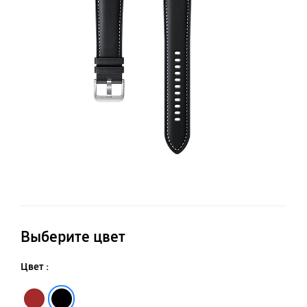
W
2
Выберите цвет
Цвет :
Бронзовый
Черный