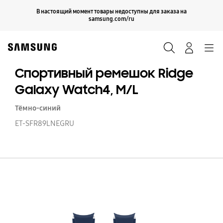
Skip
Продолжить
В настоящий момент товары недоступны для заказа на
Закрыть
to
samsung.com/ru
content
Поиск
Вход
Navigation
Спортивный ремешок Ridge
Galaxy Watch4, M/L
Тёмно-синий
ET-SFR89LNEGRU
С
р
Ri