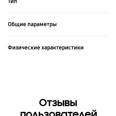
Тип
Watch4 Classic
Спортивный ремешок
из фторэластомера
Общие параметры
Комплектация
Ремешок
Физические характеристики
Размеры (длинная
Размеры (короткая
часть с отверстиями,
часть с пряжкой,
ШxВxГ)
ШxВxГ)
24.4 x 117.0 x 9.7 мм
24.4 x 87.2 x 9.7 мм
Вес
Материал
Отзывы
21.7 г.
Фторэластомер
пользователей