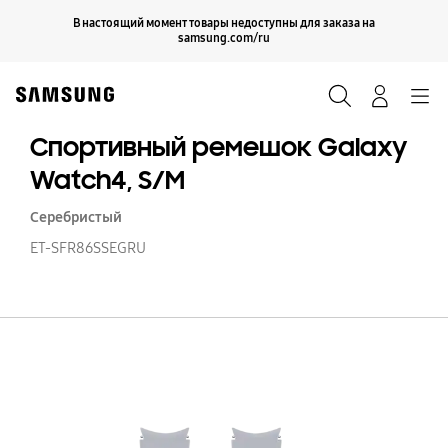
Skip
Продолжить
В настоящий момент товары недоступны для заказа на
Закрыть
to
samsung.com/ru
content
Поиск
Вход
Navigation
Спортивный ремешок Galaxy
Watch4, S/M
Серебристый
ET-SFR86SSEGRU
С
р
Ga