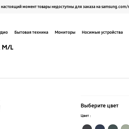
Выберите свое местоположение и язык.
 настоящий момент товары недоступны для заказа на samsung.com/
удио
Бытовая техника
Мониторы
Носимые устройства
 M/L
Спортивный
ремешок
Выберите цвет
Galaxy
Цвет :
Watch4,
Чёрный
Зелёный
Оливковый
Тёмно-синий