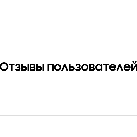
еры (короткая часть с
Вес
кой, ШxВxГ)
23 г.
x 87.2 x 9.7 мм
Отзывы пользователе