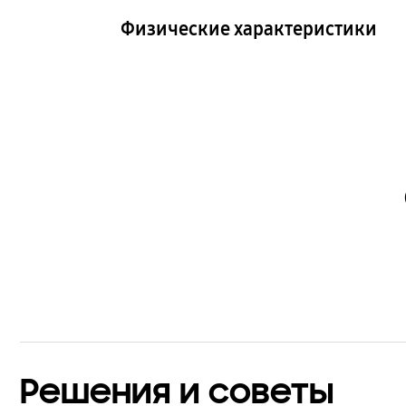
Ремешок
Физические характеристики
Размеры (длинная часть с
Разм
отверстиями, ШxВxГ)
пряж
24.4 x 132.0 x 9.7 мм
24.4 
Решения и советы