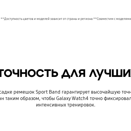
 **Доступность цветов и моделей зависит от страны и региона.**Совместим с моделям
точность для лучши
садке ремешок Sport Band гарантирует высочайшую точ
н таким образом, чтобы Galaxy Watch4 точно фиксировали
интенсивных тренировок.