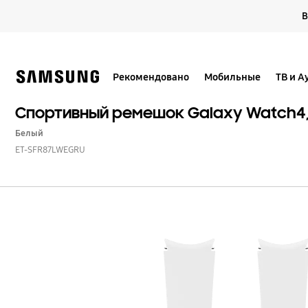
Skip
В
to
content
Рекомендовано
Мобильные
ТВ и А
Спортивный ремешок Galaxy Watch4,
Белый
ET-SFR87LWEGRU