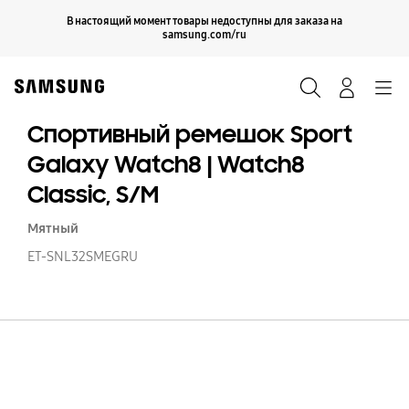
Skip
Продолжить
В настоящий момент товары недоступны для заказа на
Закрыть
to
samsung.com/ru
content
Поиск
Вход
Navigation
Спортивный ремешок Sport
Galaxy Watch8 | Watch8
Classic, S/M
Мятный
ET-SNL32SMEGRU
С
р