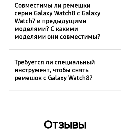
Совместимы ли ремешки
серии Galaxy Watch8 с Galaxy
Watch7 и предыдущими
моделями? С какими
моделями они совместимы?
Ремешки серии Galaxy Watch8 совместимы
только с Galaxy Watch8 и Galaxy Watch8
Требуется ли специальный
Classic. Они несовместимы с Galaxy Watch7,
инструмент, чтобы снять
предыдущими моделями и Galaxy Watch
ремешок с Galaxy Watch8?
Ultra. Galaxy Watch Ultra используется
только со специальными ремешками для
Galaxy Watch Ultra.
Отзывы