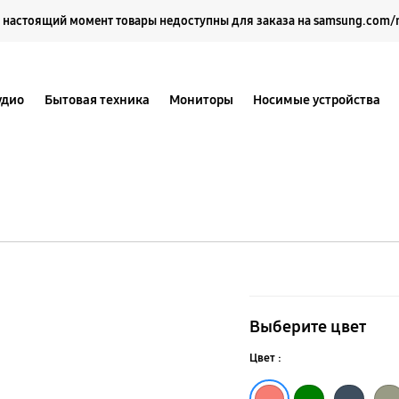
Выберите свое местоположение и язык.
 настоящий момент товары недоступны для заказа на samsung.com/
удио
Бытовая техника
Мониторы
Носимые устройства
Чехол
Silicone
Выберите цвет
Cover
Цвет :
with
Коралловый
Оливковый
Тёмно-зелёный
Тёмно-синий