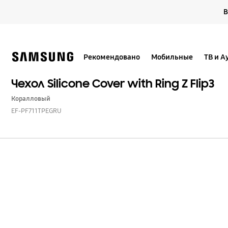
Skip
В
to
content
Рекомендовано
Мобильные
ТВ и А
Чехол Silicone Cover with Ring Z Flip3
Коралловый
EF-PF711TPEGRU