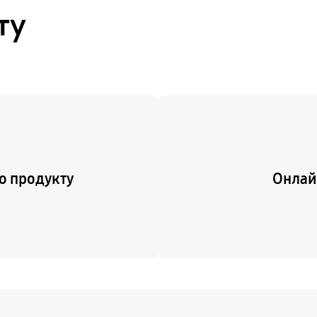
ту
Подробнее
о продукту
Онлай