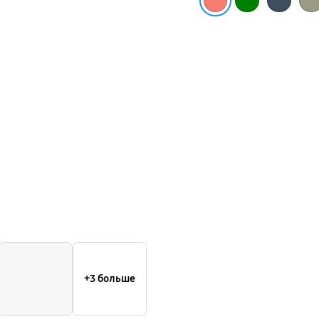
Ring
Z
Flip3
+3 больше