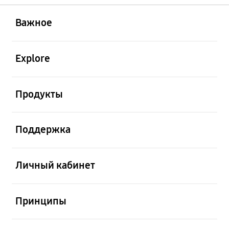
открыть
Footer Navigation
Важное
открыть
Explore
открыть
Продукты
открыть
Поддержка
открыть
Личный кабинет
открыть
Принципы
открыть