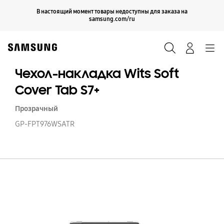
Skip
Продолжить
В настоящий момент товары недоступны для заказа на
Закрыть
to
samsung.com/ru
content
Поиск
Вход
Navigation
Чехол-накладка Wits Soft
Cover Tab S7+
Прозрачный
GP-FPT976WSATR
Че
н
Wi