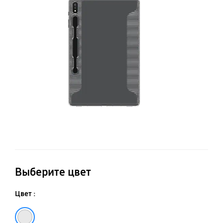
So
Co
T
S7
Выберите цвет
Цвет :
Прозрачный