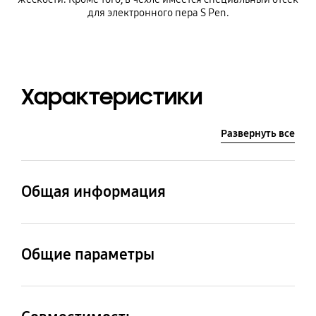
для электронного пера S Pen.
Характеристики
Развернуть все
Общая информация
Наименование модели
Артикул
GP-FPT976WSA
GP-FPT976WSATR
Общие параметры
Материал
Цвет
Термопластичный
Прозрачный