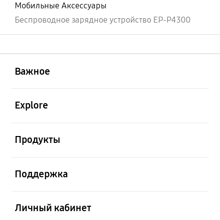
Мобильные Аксессуары
Беспроводное зарядное устройство EP-P4300
открыть
Footer Navigation
Важное
открыть
Explore
открыть
Продукты
открыть
Поддержка
открыть
Личный кабинет