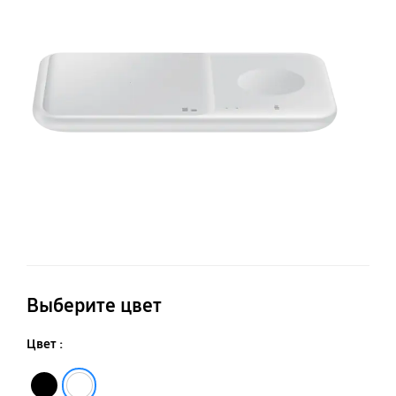
EP
P4
Выберите цвет
Цвет :
Чёрный
Белый