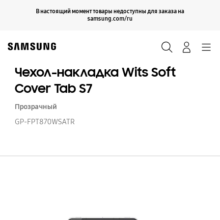
Skip
Продолжить
В настоящий момент товары недоступны для заказа на
Закрыть
to
samsung.com/ru
content
Поиск
Вход
Navigation
Чехол-накладка Wits Soft
Cover Tab S7
Прозрачный
GP-FPT870WSATR
Че
н
Wi