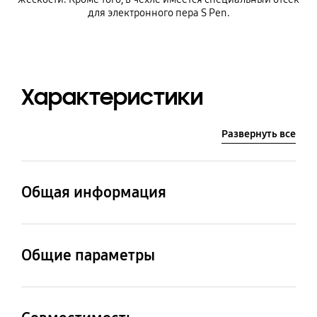
для электронного пера S Pen.
Характеристики
Развернуть все
Общая информация
Наименование модели
Артикул
GP-FPT870WSA
GP-FPT870WSATR
Общие параметры
Материал
Цвет
Термопластичный
Прозрачный