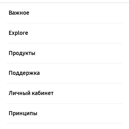
открыть
Footer Navigation
Важное
открыть
Explore
открыть
Продукты
открыть
Поддержка
открыть
Личный кабинет
открыть
Принципы
открыть