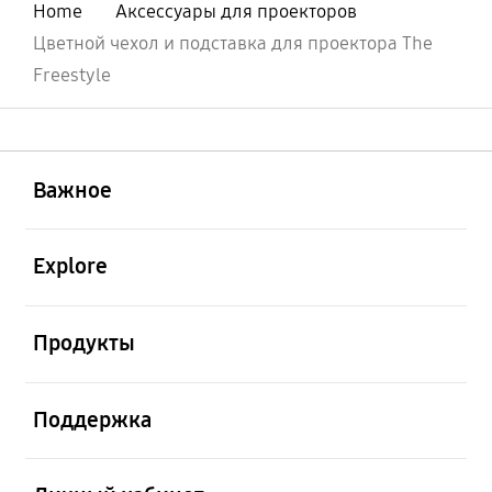
Home
Аксессуары для проекторов
Цветной чехол и подставка для проектора The
Freestyle
открыть
Footer Navigation
Важное
открыть
Explore
открыть
Продукты
открыть
Поддержка
открыть