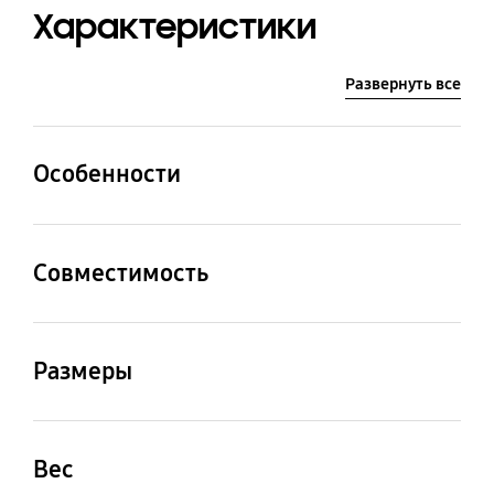
Характеристики
Развернуть все
Особенности
Цвет
Материал
Песочный
Резина, металл
Совместимость
Совместимые модели
ТВ
Размеры
Проектор The Freestyle
Размеры устройства
Размеры в упаковке
(ШxВxГ)
(ШxВxГ)
Вес
Цветной чехол: 95.2 x
109 x 155 x 109 мм