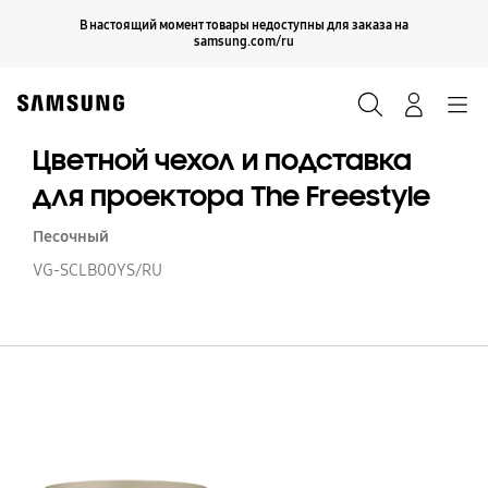
Skip
Продолжить
В настоящий момент товары недоступны для заказа на
Закрыть
to
samsung.com/ru
content
Поиск
Вход
Navigation
Цветной чехол и подставка
для проектора The Freestyle
Песочный
VG-SCLB00YS/RU
Ц
че
и