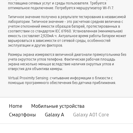
поставщика сетевых услуг и среды пользователя. Требуется
оптимальное подключение. Потребуется маршрутизатор Wi-Fi 7.
Типичное значение получено в результате тестирования в независимой
лаборатории. Типичное значение - это расчетная средняя величина с
учетом отклонений емкости образцов батарей, протестированных в
соответствии со стандартом IEC 61960. Установленная (минимальная)
емкость составляет 2,920мА·ч. Актуальное время работы батареи может
варьироваться в зависимости от сетевой среды, особенностей
эксплуатации и других факторов.
Размеры экрана измеряются величиной диагонали прямоугольника без
учета округлости углов телефона. Фактическая рабочая площадь
экрана несколько меньше вследствие наличия округлых углов и
отверстия для объектива камеры.
Virtual Proximity Sensing: считывание информации о близости с
помощью программного обеспечения без датчика приближения.
Home
Мобильные устройства
Смартфоны
Galaxy A
Galaxy A01 Core