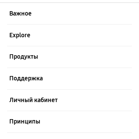
открыть
Footer Navigation
Важное
открыть
Explore
открыть
Продукты
открыть
Поддержка
открыть
Личный кабинет
открыть
Принципы
открыть