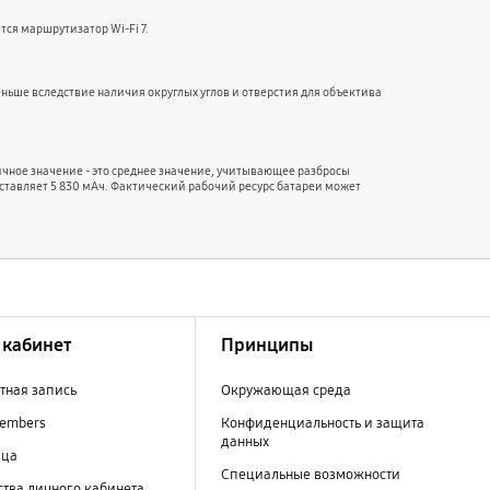
тся маршрутизатор Wi-Fi 7.
ньше вследствие наличия округлых углов и отверстия для объектива
чное значение - это среднее значение, учитывающее разбросы
ставляет 5 830 мАч. Фактический рабочий ресурс батареи может
кабинет
Принципы
тная запись
Окружающая среда
embers
Конфиденциальность и защита
данных
ица
Специальные возможности
тва личного кабинета