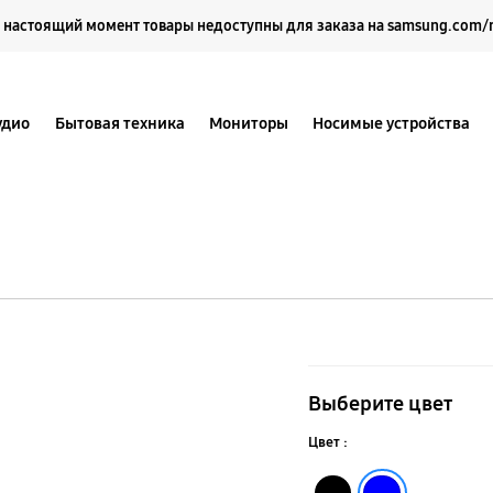
Выберите свое местоположение и язык.
 настоящий момент товары недоступны для заказа на samsung.com/
удио
Бытовая техника
Мониторы
Носимые устройства
Galaxy
M31s
Выберите цвет
Цвет :
Черный
Синий