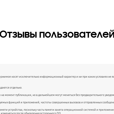
Отзывы пользователе
держимое носят исключительно информационный характер и ни при каких условиях не 
даются отдельно.
ы на момент публикации, но в дальнейшем могут меняться без предварительного уведо
ьзуемых функций и приложений, частоты совершенных вызовов и отправленных сообщени
амяти устройства, поскольку часть памяти занята операционной системой и приложе
и изменяться после обновления встроенного ПО.