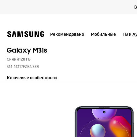
Skip
В
to
content
Рекомендовано
Мобильные
ТВ и А
Galaxy M31s
Синий
128 ГБ
SM-M317FZBNSER
Ключевые особенности