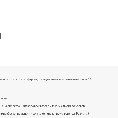
й
являются публичной офертой, определяемой положениями Статьи 437
мления.
й, количества циклов заряд/разряд и многих других факторов.
ниями, обеспечивающими функционирование устройства. Реальный