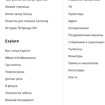
Живые страницы
ТВ
Аллея звезд Galaxy
Проекторы
Рецепты для техники Samsung
Аудио
История ТВ бренда №1
Холодильники
Посудомоечные машины
Explore
Стиральные и сушильные
Пылесосы
Все статьи Explore
Мониторы
#ВместеЭтоВозможно
Память и накопители
Где кнопка
Аксессуары
Перезагрузка
One UI
Датчик уюта
В фокусе
Технологии заботы
Важный ингредиент