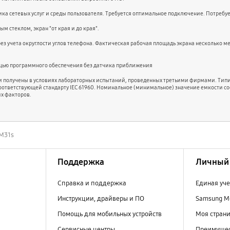
вщика сетевых услуг и среды пользователя. Требуется оптимальное подключение. Потребуе
м стеклом, экран "от края и до края".
 учета округлости углов телефона. Фактическая рабочая площадь экрана несколько ме
мощью программного обеспечения без датчика приближения
ли получены в условиях лабораторных испытаний, проведенных третьими фирмами. Типи
оответствующей стандарту IEC 61960. Номинальное (минимальное) значение емкости со
их факторов.
 M31s
Поддержка
Личный 
Справка и поддержка
Единая уче
Инструкции, драйверы и ПО
Samsung M
Помощь для мобильных устройств
Моя стран
Сервисные центры
Преимущес