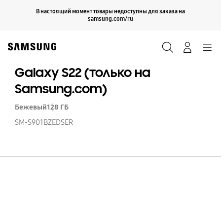
Skip
Продолжить
В настоящий момент товары недоступны для заказа на
Закрыть
to
samsung.com/ru
content
Поиск
Вход
Navigation
Galaxy S22 (только на
Samsung.com)
Бежевый
128 ГБ
SM-S901BZEDSER
Ga
S2
(т