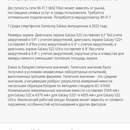
Доступность сети Wi-Fi 7 (802.11be) может зависеть от рынка,
поставщика сетевых услуг и среды пользователя. Требуется
оптимальное подключение. Потребуется маршрутизатор Wi-Fi 7.
1 Cреди смартфонов Samsung Galaxy выпущенных в 2022 году.
Размеры экрана: Диагональ экрана Galaxy S22 составляет 6,1" без учета
закруглений и 5.9" с учетом закруглений; диагональ экрана Galaxy S22+
составляет 6.6"без учета закруглений и 6.4" с учетом закруглений; а
диагональ экрана Galaxy S22 Ultra составляет 6.8" без учета
закруглений и 6.8" с учетом закруглений; округлые углы и отверстие для
камеры немного уменьшают полезную площадь экрана.
Емкость батареи (типичное значение): Типичное значение было
получено в условиях независимых лабораторных испытаний,
выполненных третьими фирмами. Типичное значение - это среднее
значение, учитывающее разброс результатов измерений емкости
нескольких образцов батареи по методике стандарта IEC 61960.
Номинальное (минимальное) значение емкости составляет 3590 мАч
для Galaxy S22 и 4370 мАч для Galaxy S22+ и 4855 мАч для Galaxy S22
Ultra. Фактический рабочий ресурс батареи может зависеть от сетевого
окружения, особенностей использования и других факторов.