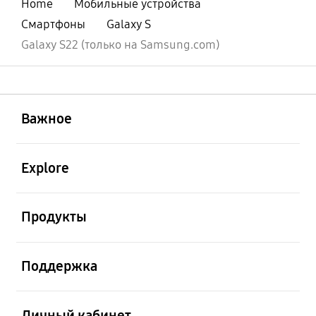
Home
Мобильные устройства
Смартфоны
Galaxy S
Galaxy S22 (только на Samsung.com)
открыть
Footer Navigation
Важное
открыть
Explore
открыть
Продукты
открыть
Поддержка
открыть
Личный кабинет