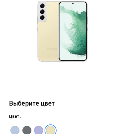
н
S
Выберите цвет
Цвет :
Синий
Серый
Фиолетовый
Бежевый