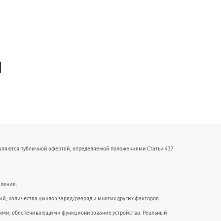
й
являются публичной офертой, определяемой положениями Статьи 437
мления.
й, количества циклов заряд/разряд и многих других факторов.
ниями, обеспечивающими функционирование устройства. Реальный