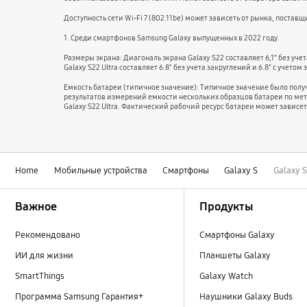
Доступность сети Wi-Fi 7 (802.11be) может зависеть от рынка, поста
1. Cреди смартфонов Samsung Galaxy выпущенных в 2022 году.
Размеры экрана: Диагональ экрана Galaxy S22 составляет 6,1" без учет
Galaxy S22 Ultra составляет 6.8" без учета закруглений и 6.8" с уче
Емкость батареи (типичное значение): Типичное значение было пол
результатов измерений емкости нескольких образцов батареи по мето
Galaxy S22 Ultra. Фактический рабочий ресурс батареи может зависе
Home
Мобильные устройства
Смартфоны
Galaxy S
Galaxy 
Footer Navigation
Важное
Продукты
Рекомендовано
Смартфоны Galaxy
ИИ для жизни
Планшеты Galaxy
SmartThings
Galaxy Watch
Программа Samsung Гарантия+
Наушники Galaxy Buds