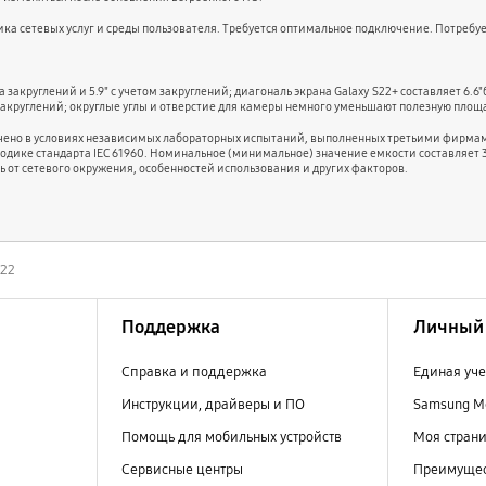
вщика сетевых услуг и среды пользователя. Требуется оптимальное подключение. Потребуе
а закруглений и 5.9" с учетом закруглений; диагональ экрана Galaxy S22+ составляет 6.6"
том закруглений; округлые углы и отверстие для камеры немного уменьшают полезную площ
учено в условиях независимых лабораторных испытаний, выполненных третьими фирмам
дике стандарта IEC 61960. Номинальное (минимальное) значение емкости составляет 35
ть от сетевого окружения, особенностей использования и других факторов.
S22
Поддержка
Личный 
Справка и поддержка
Единая уче
Инструкции, драйверы и ПО
Samsung M
Помощь для мобильных устройств
Моя стран
Сервисные центры
Преимущес