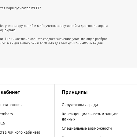
тся маршрутизатор Wi-Fi 7.
без учета закруглений и 6.4" с учетом закруглений; а диагональ экрана
адь экрана.
и. Типичное значение - это среднее значение, учитывающее разброс
90 мАч для Galaxy S22 и 4370 мАч для Galaxy S22+ и 4855 мАч для
кабинет
Принципы
тная запись
Окружающая среда
embers
Конфиденциальность и защита
данных
ица
Специальные возможности
тва личного кабинета