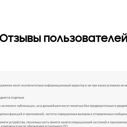
Отзывы пользователе
держимое носят исключительно информационный характер и ни при каких условиях не 
даются отдельно.
ы на момент публикации, но в дальнейшем могут меняться без предварительного уведо
ьзуемых функций и приложений, частоты совершенных вызовов и отправленных сообщени
амяти устройства, поскольку часть памяти занята операционной системой и приложе
и изменяться после обновления встроенного ПО.