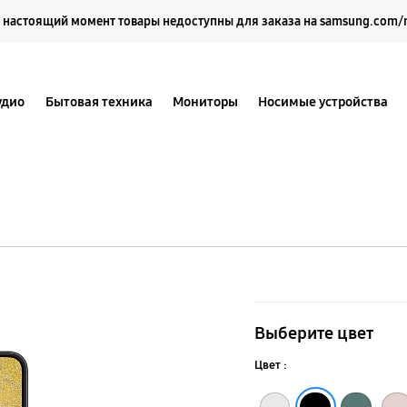
Выберите свое местоположение и язык.
 настоящий момент товары недоступны для заказа на samsung.com/
удио
Бытовая техника
Мониторы
Носимые устройства
Galaxy
S22
Выберите цвет
Цвет :
Зеленый
Розовый
Белый фантом
Черный фантом