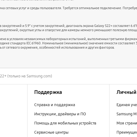
вщика сетевых услуг и среды пользователя. Требуется оптимальное подключение. Потребуе
а закруглений и 5.9" с учетом закруглений; диагональ экрана Galaxy S22+ составляет 6.6"
том закруглений; округлые углы и отверстие для камеры немного уменьшают полезную площ
учено в условиях независимых лабораторных испытаний, выполненных третьими фирмам
дике стандарта IEC 61960. Номинальное (минимальное) значение емкости составляет 35
ть от сетевого окружения, особенностей использования и других факторов.
S22+ (только на Samsung.com)
Поддержка
Личный 
Справка и поддержка
Единая уче
Инструкции, драйверы и ПО
Samsung M
Помощь для мобильных устройств
Моя стран
Сервисные центры
Преимущес