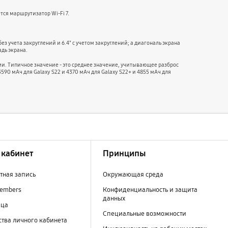
тся маршрутизатор Wi-Fi 7.
без учета закруглений и 6.4" с учетом закруглений; а диагональ экрана
адь экрана.
и. Типичное значение - это среднее значение, учитывающее разброс
90 мАч для Galaxy S22 и 4370 мАч для Galaxy S22+ и 4855 мАч для
кабинет
Принципы
тная запись
Окружающая среда
embers
Конфиденциальность и защита
данных
ица
Специальные возможности
тва личного кабинета