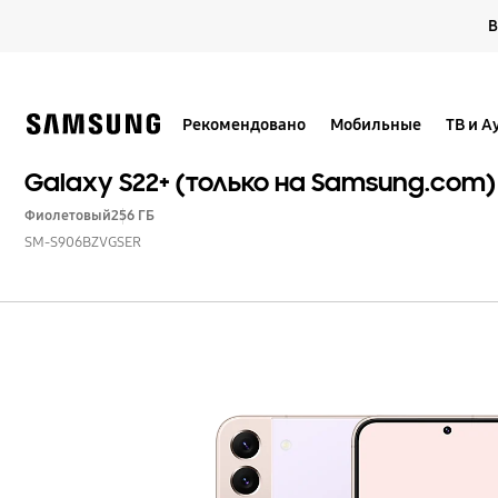
Skip
В
to
content
Рекомендовано
Мобильные
ТВ и А
Galaxy S22+ (только на Samsung.com)
Фиолетовый
256 ГБ
SM-S906BZVGSER