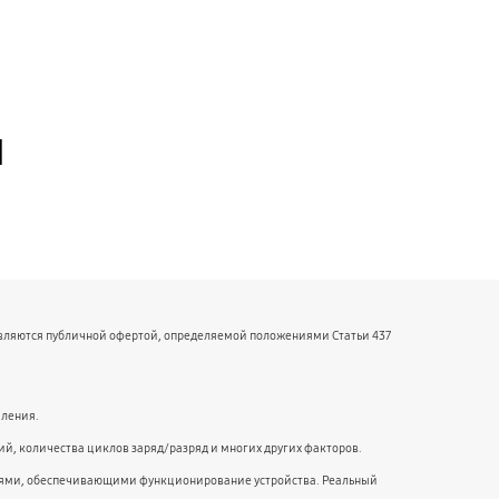
й
являются публичной офертой, определяемой положениями Статьи 437
мления.
й, количества циклов заряд/разряд и многих других факторов.
ниями, обеспечивающими функционирование устройства. Реальный