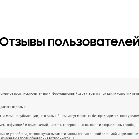
Отзывы пользователе
держимое носят исключительно информационный характер и ни при каких условиях не 
даются отдельно.
ы на момент публикации, но в дальнейшем могут меняться без предварительного уведо
ьзуемых функций и приложений, частоты совершенных вызовов и отправленных сообщени
амяти устройства, поскольку часть памяти занята операционной системой и приложе
и изменяться после обновления встроенного ПО.