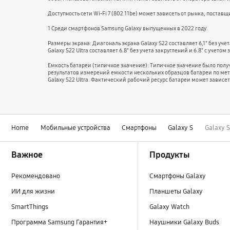
Доступность сети Wi-Fi 7 (802.11be) может зависеть от рынка, поста
1 Cреди смартфонов Samsung Galaxy выпущенных в 2022 году.
Размеры экрана: Диагональ экрана Galaxy S22 составляет 6,1" без учет
Galaxy S22 Ultra составляет 6.8" без учета закруглений и 6.8" с уче
Емкость батареи (типичное значение): Типичное значение было пол
результатов измерений емкости нескольких образцов батареи по мето
Galaxy S22 Ultra. Фактический рабочий ресурс батареи может зависе
Home
Мобильные устройства
Смартфоны
Galaxy S
Galaxy 
Footer Navigation
Важное
Продукты
Рекомендовано
Смартфоны Galaxy
ИИ для жизни
Планшеты Galaxy
SmartThings
Galaxy Watch
Программа Samsung Гарантия+
Наушники Galaxy Buds