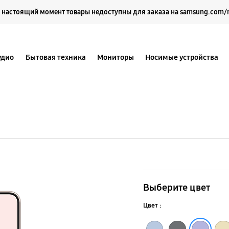
Выберите свое местоположение и язык.
 настоящий момент товары недоступны для заказа на samsung.com/
удио
Бытовая техника
Мониторы
Носимые устройства
Galaxy
S22+
Выберите цвет
(только
Цвет :
на
Синий
Серый
Фиолетовый
Бежевый