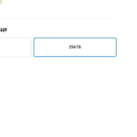
m)
ище
256 ГБ