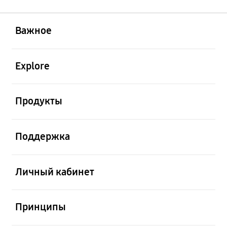
открыть
Footer Navigation
Важное
открыть
Explore
открыть
Продукты
открыть
Поддержка
открыть
Личный кабинет
открыть
Принципы
открыть