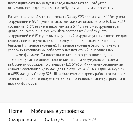
поставщика сетевых услуг и среды пользователя. Требуется
оптимальное подключение. Потребуется маршрутизатор Wi-Fi 7.
Размеры экрана: Диагональ экрана Galaxy S23 составляет 6,1" без учета
закруглений и 5.9" с учетом закруглений; диагональ экрана Galaxy S23+
составляет 6.6"без учета закруглений и 6.4" с учетом закруглений; а
диагональ экрана Galaxy S23 Ultra составляет 6.8" без учета
закруглений и 6.8" с учетом закруглений; округлые углы и отверстие для
камеры немного уменьшают полезную площадь экрана. Емкость
батареи (типичное значение): Типичное значение было получено в
условиях независимых лабораторных испытаний, выполненных
третьими фирмами. Типовое значение – это оценочное среднее
значение, учитывающее отклонение емкости аккумуляторов среди
выбранных образцов по стандарту IEC 61960. Минимальное значение
емкости составляет 3785 мАч для Galaxy S23, 4565 мАч для Galaxy S23+
и 4855 мАч для Galaxy S23 Ultra. Фактическое время работы от батареи
зависит от сетевого окружения, характера использования устройства и
прочих факторов.
Home
Мобильные устройства
Смартфоны
Galaxy S
Galaxy S23