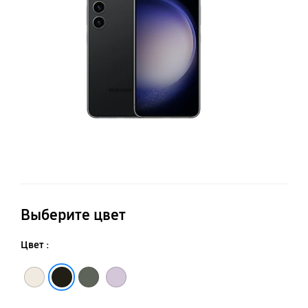
Выберите цвет
Цвет :
Бежевый
Зеленый
Лаванда
Черный фантом