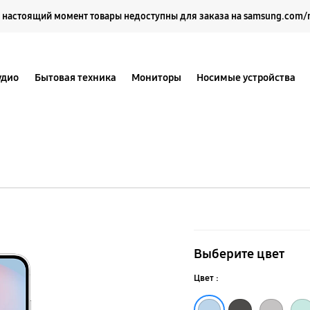
Выберите свое местоположение и язык.
 настоящий момент товары недоступны для заказа на samsung.com/
удио
Бытовая техника
Мониторы
Носимые устройства
Galaxy
S24
Выберите цвет
FE
Цвет :
Голубой
Чёрный
Серый
Мятный