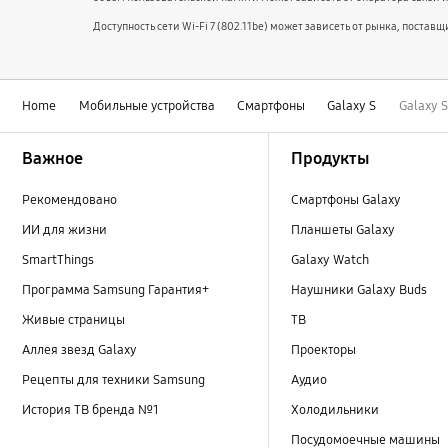
Доступность сети Wi-Fi 7 (802.11be) может зависеть от рынка, поста
Home
Мобильные устройства
Смартфоны
Galaxy S
Galaxy 
Footer Navigation
Важное
Продукты
Рекомендовано
Смартфоны Galaxy
ИИ для жизни
Планшеты Galaxy
SmartThings
Galaxy Watch
Программа Samsung Гарантия+
Наушники Galaxy Buds
Живые страницы
ТВ
Аллея звезд Galaxy
Проекторы
Рецепты для техники Samsung
Аудио
История ТВ бренда №1
Холодильники
Посудомоечные машины