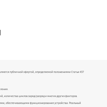
й
являются публичной офертой, определяемой положениями Статьи 437
мления.
й, количества циклов заряд/разряд и многих других факторов.
ниями, обеспечивающими функционирование устройства. Реальный