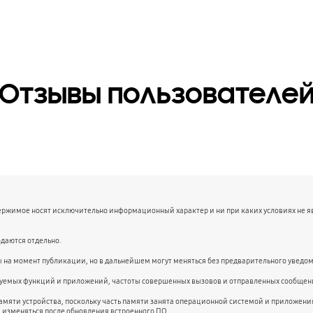
Отзывы пользователе
держимое носят исключительно информационный характер и ни при каких условиях не 
даются отдельно.
ы на момент публикации, но в дальнейшем могут меняться без предварительного уведо
ьзуемых функций и приложений, частоты совершенных вызовов и отправленных сообщени
амяти устройства, поскольку часть памяти занята операционной системой и приложе
и изменяться после обновления встроенного ПО.