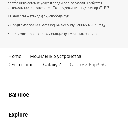
поставщика сетевых услуг и среды пользователя. Требуется
оптимальное подключение. Потребуется маршрутизатор Wi-Fi 7.
1 Hands free – (хэндс фри) свобода рук.
2 Cреди смартфонов Samsung Galaxy выпущенных в 2021 году.
3 Cертификат соответствия стандарту IPX8 (влагозащита).
Home
Мобильные устройства
Смартфоны
Galaxy Z
Galaxy Z Flip3 5G
открыть
Footer Navigation
Важное
открыть
Explore
открыть