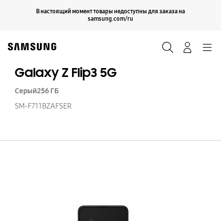
Skip
Продолжить
В настоящий момент товары недоступны для заказа на
Закрыть
to
samsung.com/ru
content
Поиск
Вход
Navigation
Galaxy Z Flip3 5G
Серый
256 ГБ
SM-F711BZAFSER
Ga
Z
Fl
5