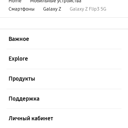
Home
Мобильные устройства
Смартфоны
Galaxy Z
Galaxy Z Flip3 5G
открыть
Footer Navigation
Важное
открыть
Explore
открыть
Продукты
открыть
Поддержка
открыть
Личный кабинет