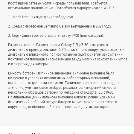
поставщика сетевых услуг и среды пользователя. Требуется
оптимальное подключение. Потребуется маршрутизатор Wi-Fi 7.
1. Hands free – (хэндс фри) свобода рук.
2. Cреди смартфонов Samsung Galaxy выпущенных в 2021 году.
3. Cертификат соответствия стандарту IPX8 (влагозащита).
Размеры экрана: Размер экрана Galaxy Z Flip3 5G измеряется
диагональю прямоугольника (6,7"), описанного вокруг углов экрана и
диагональю вписанного прямоугольника (6,6") с учетом закруглений.
Фактическая площадь экрана меньше ввиду наличия закруглений углов
и отверстия для камеры.
Емкость батареи (типичное значение): Типичное значение было
получено в условиях независимых лабораторных испытаний,
выполненных третьими фирмами. Типичное значение - это среднее
значение, учитывающее разброс результатов измерений емкости
нескольких образцов батареи по методике стандарта IEC 61960.
Номинальное (минимальное) значение емкости равно 3203 мАч.
Фактический рабочий ресурс батареи может зависеть от сетевого
окружения, особенностей использования и других факторов.