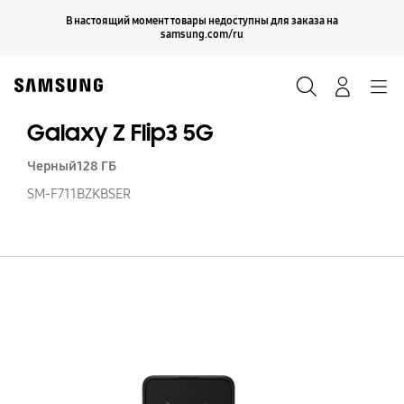
Skip
Продолжить
В настоящий момент товары недоступны для заказа на
Закрыть
to
samsung.com/ru
content
Поиск
Вход
Navigation
Galaxy Z Flip3 5G
Черный
128 ГБ
SM-F711BZKBSER
Ga
Z
Fl
5