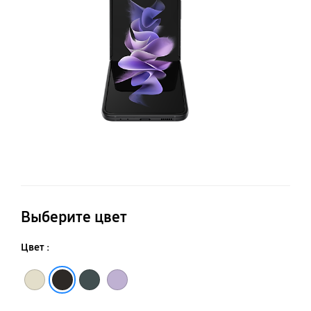
Выберите цвет
Цвет :
Бежевый
Черный
Зеленый
Лавандовый