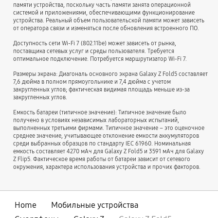
памяти устройства, поскольку часть памяти занята операционной
системой и приложениями, обеспечивающими функционирование
устройства. Реальный объем пользовательской памяти может зависеть
от оператора связи и изменяться после обновления встроенного ПО.
Доступность сети Wi-Fi 7 (802.11be) может зависеть от рынка,
поставщика сетевых услуг и среды пользователя. Требуется
оптимальное подключение. Потребуется маршрутизатор Wi-Fi 7.
Размеры экрана: Диагональ основного экрана Galaxy Z Fold5 составляет
7,6 дюйма в полном прямоугольнике и 7,4 дюйма с учетом
закругленных углов; фактическая видимая площадь меньше из-за
закругленных углов.
Емкость батареи (типичное значение): Типичное значение было
получено в условиях независимых лабораторных испытаний,
выполненных третьими фирмами. Типичное значение – это оценочное
среднее значение, учитывающее отклонение емкости аккумуляторов
среди выбранных образцов по стандарту IEC 61960. Номинальная
емкость составляет 4270 мАч для Galaxy Z Fold5 и 3591 мАч для Galaxy
Z Flip5. Фактическое время работы от батареи зависит от сетевого
окружения, характера использования устройства и прочих факторов.
Home
Мобильные устройства