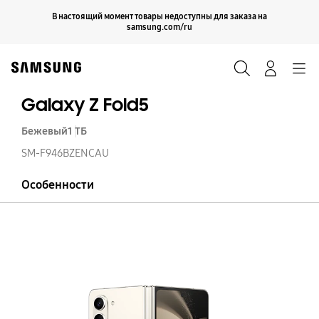
Skip
Продолжить
В настоящий момент товары недоступны для заказа на
Закрыть
to
samsung.com/ru
content
Поиск
Вход
Navigation
Galaxy Z Fold5
Бежевый
1 ТБ
SM-F946BZENCAU
Особенности
Ga
Z
Fo