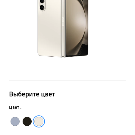
Выберите цвет
Цвет :
Голубой
Бежевый
Черный Фантом