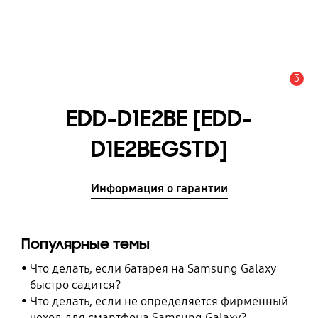
3
Оповещение
EDD-D1E2BE [EDD-
D1E2BEGSTD]
Информация о гарантии
Популярные темы
Что делать, если батарея на Samsung Galaxy
быстро садится?
Что делать, если не определяется фирменный
чехол для смартфона Samsung Galaxy?