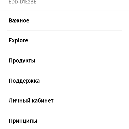
EDD-D1E2BE
открыть
Footer Navigation
Важное
открыть
Explore
открыть
Продукты
открыть
Поддержка
открыть
Личный кабинет
открыть
Принципы