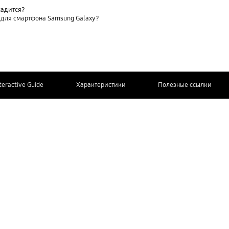
садится?
 для смартфона Samsung Galaxy?
teractive Guide
Характеристики
Полезные ссылки
СВЯЖИТЕСЬ
Дополнительная информация
С НАМИ