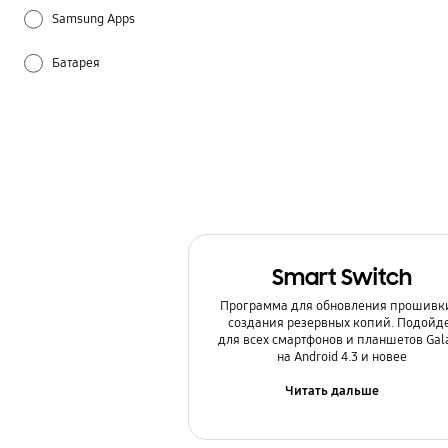
Samsung Apps
Батарея
Звук / Динамик / Микрофон
Использование
Настройка
Питание / Зарядка
Smart Switch
Спецификации / Функции
Программа для обновления прошивк
создания резервных копий. Подойд
для всех смартфонов и планшетов Gal
на Android 4.3 и новее
Читать дальше