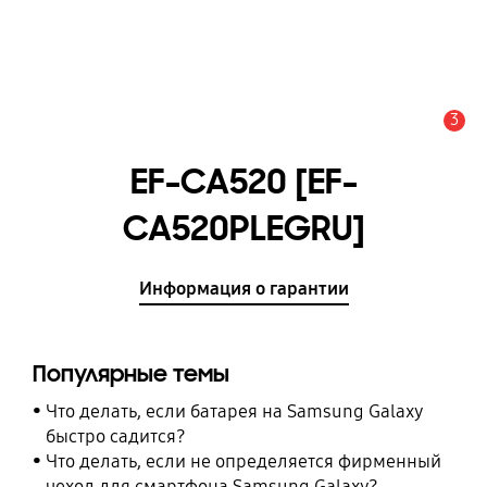
3
Оповещение
EF-CA520 [EF-
CA520PLEGRU]
Информация о гарантии
Популярные темы
Что делать, если батарея на Samsung Galaxy
быстро садится?
Что делать, если не определяется фирменный
чехол для смартфона Samsung Galaxy?