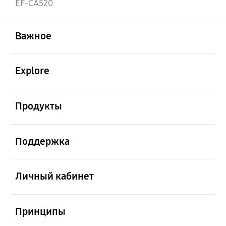
EF-CA520
открыть
Footer Navigation
Важное
открыть
Explore
открыть
Продукты
открыть
Поддержка
открыть
Личный кабинет
открыть
Принципы