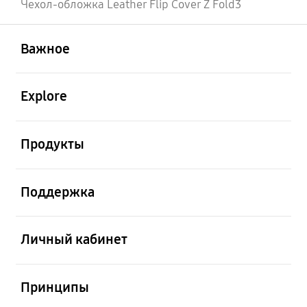
Чехол-обложка Leather Flip Cover Z Fold3
открыть
Footer Navigation
Важное
открыть
Explore
открыть
Продукты
открыть
Поддержка
открыть
Личный кабинет
открыть
Принципы