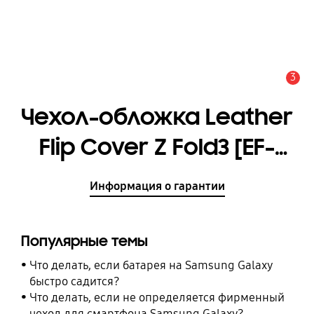
3
Оповещение
Чехол-обложка Leather
Flip Cover Z Fold3 [EF-
FF926LAEGRU]
Информация о гарантии
Популярные темы
Что делать, если батарея на Samsung Galaxy
быстро садится?
Что делать, если не определяется фирменный
чехол для смартфона Samsung Galaxy?