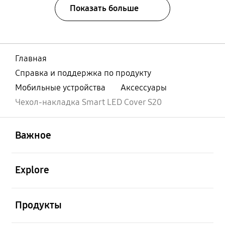
Показать больше
Главная
Справка и поддержка по продукту
Мобильные устройства
Аксессуары
Чехол-накладка Smart LED Cover S20
открыть
Footer Navigation
Важное
открыть
Explore
открыть
Продукты
открыть