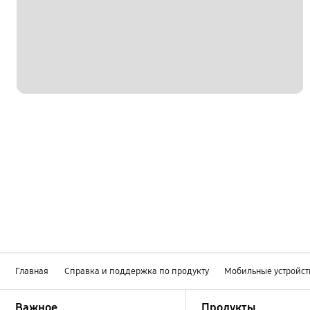
Главная
Справка и поддержка по продукту
Мобильные устройст
Footer Navigation
Важное
Продукты