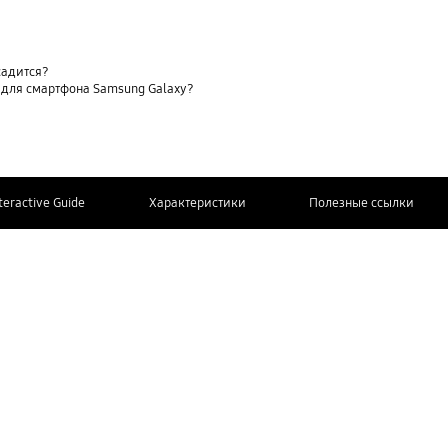
садится?
 для смартфона Samsung Galaxy?
teractive Guide
Характеристики
Полезные ссылки
СВЯЖИТЕСЬ
Дополнительная информация
С НАМИ