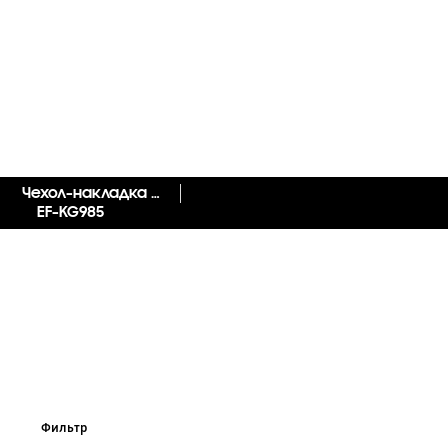
Чехол-накладка Smart LED Cover S20+
EF-KG985
Фильтр