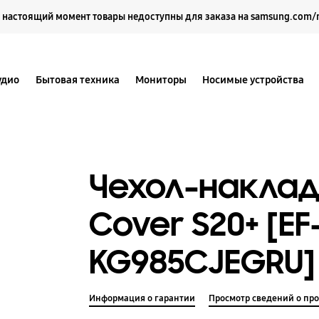
Выберите свое местоположение и язык.
 настоящий момент товары недоступны для заказа на samsung.com/
удио
Бытовая техника
Мониторы
Носимые устройства
Чехол-наклад
Cover S20+ [EF
KG985CJEGRU]
Информация о гарантии
Просмотр сведений о про