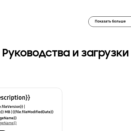
Показать больше
Руководства и загрузки
escription}}
e.fileVersion}}
ze}} MB
{{file.fileModifiedDate}}
mes}}
uageName}}
uageName}}