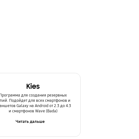
Kies
Программа для создания резервных
пий. Подойдет для всех смартфонов и
аншетов Galaxy на Android от 2.3 до 4.3
и смартфонов Wave (Bada)
Читать дальше