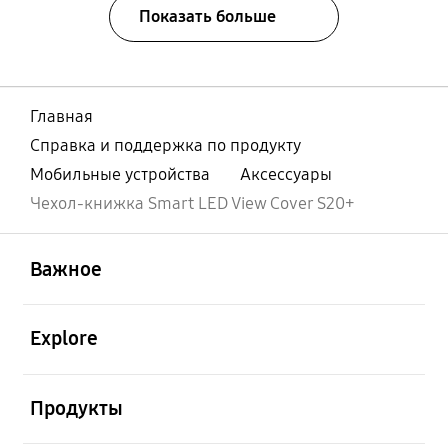
Показать больше
Главная
Справка и поддержка по продукту
Мобильные устройства
Аксессуары
Чехол-книжка Smart LED View Cover S20+
открыть
Footer Navigation
Важное
открыть
Explore
открыть
Продукты
открыть