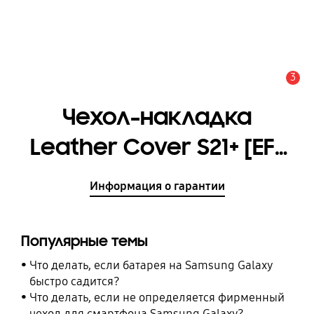
3
Оповещение
Чехол-накладка
Leather Cover S21+ [EF-
VG996LBEGRU]
Информация о гарантии
Популярные темы
Что делать, если батарея на Samsung Galaxy
быстро садится?
Что делать, если не определяется фирменный
чехол для смартфона Samsung Galaxy?