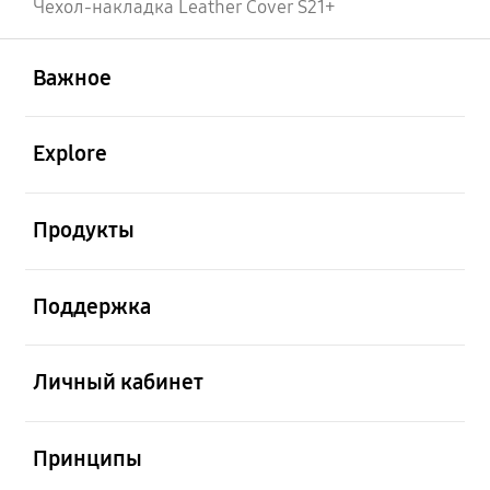
Чехол-накладка Leather Cover S21+
открыть
Footer Navigation
Важное
открыть
Explore
открыть
Продукты
открыть
Поддержка
открыть
Личный кабинет
открыть
Принципы