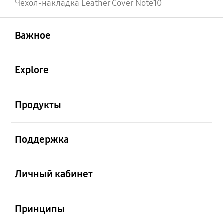
Чехол-накладка Leather Cover Note10
открыть
Footer Navigation
Важное
открыть
Explore
открыть
Продукты
открыть
Поддержка
открыть
Личный кабинет
открыть
Принципы