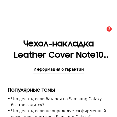
3
Оповещение
Чехол-накладка
Leather Cover Note10
[EF-VN970LREGRU]
Информация о гарантии
Популярные темы
Что делать, если батарея на Samsung Galaxy
быстро садится?
Что делать, если не определяется фирменный
чехол для смартфона Samsung Galaxy?