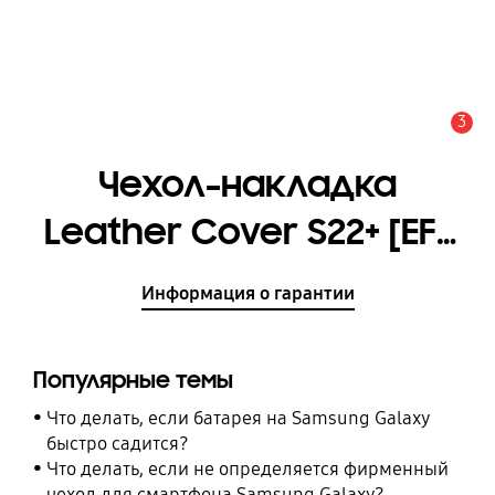
3
Оповещение
Чехол-накладка
Leather Cover S22+ [EF-
VS906LGEGRU]
Информация о гарантии
Популярные темы
Что делать, если батарея на Samsung Galaxy
быстро садится?
Что делать, если не определяется фирменный
чехол для смартфона Samsung Galaxy?