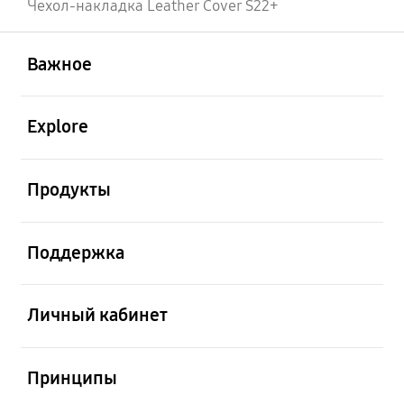
Чехол-накладка Leather Cover S22+
открыть
Footer Navigation
Важное
открыть
Explore
открыть
Продукты
открыть
Поддержка
открыть
Личный кабинет
открыть
Принципы