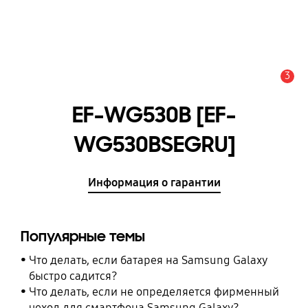
3
Оповещение
EF-WG530B [EF-
WG530BSEGRU]
Информация о гарантии
Популярные темы
Что делать, если батарея на Samsung Galaxy
быстро садится?
Что делать, если не определяется фирменный
чехол для смартфона Samsung Galaxy?