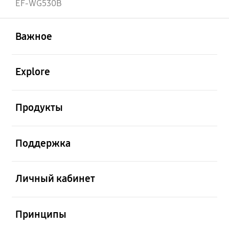
EF-WG530B
открыть
Footer Navigation
Важное
открыть
Explore
открыть
Продукты
открыть
Поддержка
открыть
Личный кабинет
открыть
Принципы