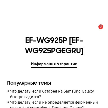
3
Оповещение
EF-WG925P [EF-
WG925PGEGRU]
Информация о гарантии
Популярные темы
Что делать, если батарея на Samsung Galaxy
быстро садится?
Что делать, если не определяется фирменный
чехол для смартфона Samsung Galaxy?