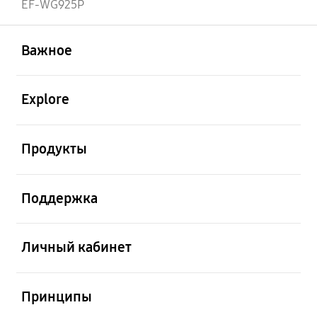
EF-WG925P
открыть
Footer Navigation
Важное
открыть
Explore
открыть
Продукты
открыть
Поддержка
открыть
Личный кабинет
открыть
Принципы